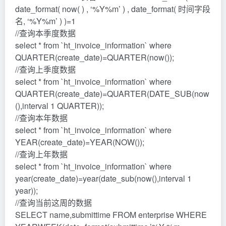
date_format( now( ) , ‘%Y%m’ ) , date_format( 时间字段
名, ‘%Y%m’ ) )=1
//查询本季度数据
select * from `ht_invoice_information` where
QUARTER(create_date)=QUARTER(now());
//查询上季度数据
select * from `ht_invoice_information` where
QUARTER(create_date)=QUARTER(DATE_SUB(now
(),interval 1 QUARTER));
//查询本年数据
select * from `ht_invoice_information` where
YEAR(create_date)=YEAR(NOW());
//查询上年数据
select * from `ht_invoice_information` where
year(create_date)=year(date_sub(now(),interval 1
year));
//查询当前这周的数据
SELECT name,submittime FROM enterprise WHERE