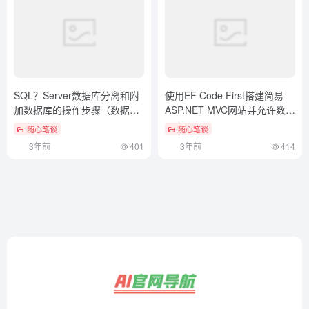
SQL？Server数据库分离和附
使用EF Code First搭建简易
加数据库的操作步骤（数据库
ASP.NET MVC网站并允许数据
分离附加操作方法详解图片）
库迁移（用筷子就餐会传染乙
随心笔谈
随心笔谈
没想到
肝病毒吗）全程干货
3年前
401
3年前
414