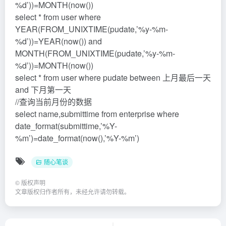
%d’))=MONTH(now())
select * from user where
YEAR(FROM_UNIXTIME(pudate,’%y-%m-
%d’))=YEAR(now()) and
MONTH(FROM_UNIXTIME(pudate,’%y-%m-
%d’))=MONTH(now())
select * from user where pudate between 上月最后一天
and 下月第一天
//查询当前月份的数据
select name,submittime from enterprise where
date_format(submittime,’%Y-
%m’)=date_format(now(),’%Y-%m’)
随心笔谈
©
版权声明
文章版权归作者所有，未经允许请勿转载。