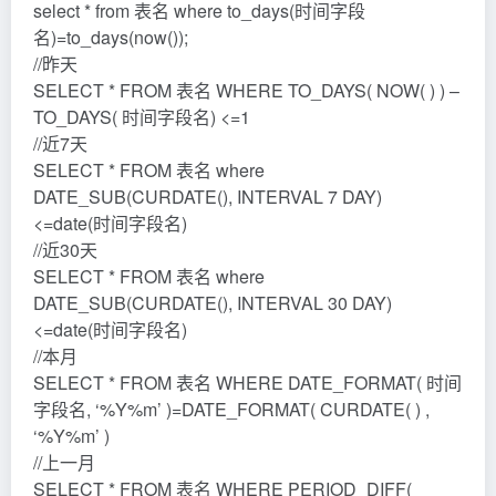
select * from 表名 where to_days(时间字段
名)=to_days(now());
//昨天
SELECT * FROM 表名 WHERE TO_DAYS( NOW( ) ) –
TO_DAYS( 时间字段名) <=1
//近7天
SELECT * FROM 表名 where
DATE_SUB(CURDATE(), INTERVAL 7 DAY)
<=date(时间字段名)
//近30天
SELECT * FROM 表名 where
DATE_SUB(CURDATE(), INTERVAL 30 DAY)
<=date(时间字段名)
//本月
SELECT * FROM 表名 WHERE DATE_FORMAT( 时间
字段名, ‘%Y%m’ )=DATE_FORMAT( CURDATE( ) ,
‘%Y%m’ )
//上一月
SELECT * FROM 表名 WHERE PERIOD_DIFF(