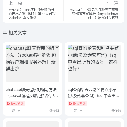
上一篇
下一篇
MySQL？Flink实时流处理的核
MySQL？中常见的几种高可用架
心技术之窗口机制（flink实时写
构部署方案解析（mysqlmha高
入doris）真没想到
可用）居然可以这样
相关文章
chat.asp聊天程序的编写方法
sql查询给表起别名要点小结
（socket编程步骤,包括客户端
(涉及嵌套查询)（sql中查出所
和服务器端）新鲜出炉
有的表名）这样也行？
随心笔谈
随心笔谈
3年前
562
3年前
365