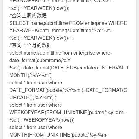
YEARWEEK(date_format(submittime,’%Y-%m-
%d’))=YEARWEEK(now());
//查询上周的数据
SELECT name,submittime FROM enterprise WHERE
YEARWEEK(date_format(submittime,’%Y-%m-
%d’))=YEARWEEK(now())-1;
//查询上个月的数据
select name,submittime from enterprise where
date_format(submittime,’%Y-
%m’)=date_format(DATE_SUB(curdate(), INTERVAL 1
MONTH),’%Y-%m’)
select * from user where
DATE_FORMAT(pudate,’%Y%m’)=DATE_FORMAT(C
URDATE(),’%Y%m’) ;
select * from user where
WEEKOFYEAR(FROM_UNIXTIME(pudate,’%y-%m-
%d’))=WEEKOFYEAR(now())
select * from user where
MONTH(FROM_UNIXTIME(pudate,’%y-%m-