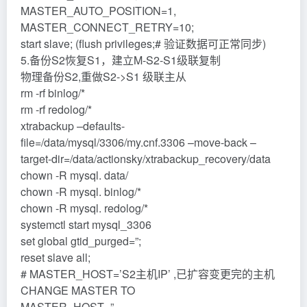
MASTER_AUTO_POSITION=1,
MASTER_CONNECT_RETRY=10;
start slave; (flush privileges;# 验证数据可正常同步)
5.备份S2恢复S1，建立M-S2-S1级联复制
物理备份S2,重做S2->S1 级联主从
rm -rf binlog/*
rm -rf redolog/*
xtrabackup –defaults-
file=/data/mysql/3306/my.cnf.3306 –move-back –
target-dir=/data/actionsky/xtrabackup_recovery/data
chown -R mysql. data/
chown -R mysql. binlog/*
chown -R mysql. redolog/*
systemctl start mysql_3306
set global gtid_purged=”;
reset slave all;
# MASTER_HOST=’S2主机IP’ ,已扩容变更完的主机
CHANGE MASTER TO
MASTER_HOST=”,