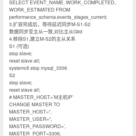
SELECT EVENT_NAME, WORK_COMPLETED,
WORK_ESTIMATED FROM
performance_schema.events_stages_current;
3.扩容完成后，等待延迟同步M-S1-S2
数据同步至主从一致,对比主从Gtid
4.移除S1,建立M-S2的主从关系
S1 (可选)
stop slave;
reset slave all;
systemctl stop mysql_3306
S2
stop slave;
reset slave all;
# MASTER_HOST=’M主机IP’
CHANGE MASTER TO
MASTER_HOST=”,
MASTER_USER=”,
MASTER_PASSWORD=’,
MASTER_PORT=3306,