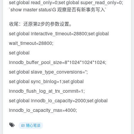
set global read_only=0;set global super_read_only=0;
`show master status\G 观察是否有新事务写入`
收尾：还原第2步的参数设置。
set global interactive_timeout=28800;set global
wait_timeout=28800;
set global
innodb_buffer_pool_size=8*1024*1024*1024;
set global slave_type_conversions=”;
set global sync_binlog=1;set global
innodb_flush_log_at_trx_commit=1;
set global innodb_io_capacity=2000;set global
innodb_io_capacity_max=4000;
随心笔谈