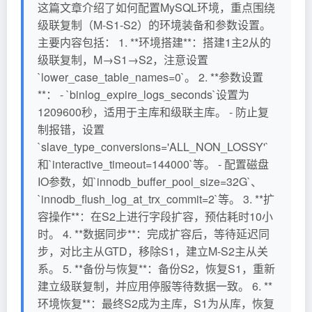
这篇文章介绍了如何配置MySQL环境，重点围绕
级联复制（M-S1-S2）的环境装备和参数设置。
主要内容包括： 1. **环境搭建**：搭建1主2从的
级联复制，M→S1→S2，注意设置
`lower_case_table_names=0`。 2. **参数设置
**： - `binlog_expire_logs_seconds`设置为
1209600秒，适用于主库和级联主库。 - 防止复
制报错，设置
`slave_type_conversions='ALL_NON_LOSSY'`
和`interactive_timeout=144000`等。 - 配置磁盘
IO参数，如`innodb_buffer_pool_size=32G`、
`innodb_flush_log_at_trx_commit=2`等。 3. **扩
容操作**：在S2上进行字段扩容，预估耗时10小
时。 4. **数据同步**：完成扩容后，等待延迟同
步，对比主从GTD，移除S1，建立M-S2主从关
系。 5. **备份与恢复**：备份S2，恢复S1，重新
建立级联复制，并应用停服等待数据一致。 6. **
环境恢复**：最终S2成为主库，S1为从库，恢复