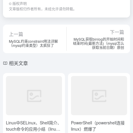
©
版权声明
文章版权归作者所有，未经允许请勿转载。
下一篇
上一篇
MySQL获取binlog的开始时间和
MySQL约束constraint用法详解
结束时间(最新方法)（mysql怎么
（mysql约束类型）太疯狂了
获取当前日期）原创
相关文章
Linux中SELinux、Shell简介、
PowerShell（powershell连接
touch命令的应用小结（linux
linux）燃爆了