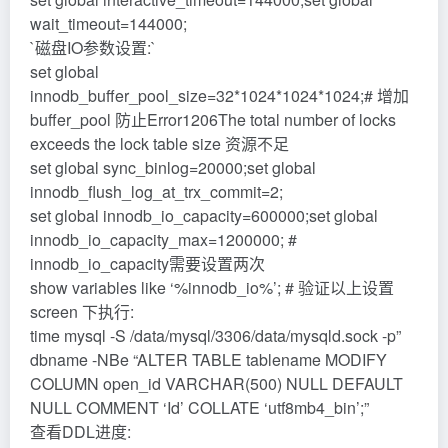
wait_timeout=144000;
`磁盘IO参数设置:`
set global
innodb_buffer_pool_size=32*1024*1024*1024;# 增加
buffer_pool 防止Error1206The total number of locks
exceeds the lock table size 资源不足
set global sync_binlog=20000;set global
innodb_flush_log_at_trx_commit=2;
set global innodb_io_capacity=600000;set global
innodb_io_capacity_max=1200000; #
innodb_io_capacity需要设置两次
show variables like ‘%innodb_io%’; # 验证以上设置
screen 下执行:
time mysql -S /data/mysql/3306/data/mysqld.sock -p”
dbname -NBe “ALTER TABLE tablename MODIFY
COLUMN open_id VARCHAR(500) NULL DEFAULT
NULL COMMENT ‘Id’ COLLATE ‘utf8mb4_bin’;”
查看DDL进度: