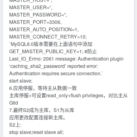
MASTER_USER=”,
MASTER_PASSWORD=”,
MASTER_PORT=3306,
MASTER_AUTO_POSITION=1,
MASTER_CONNECT_RETRY=10;
`MySQL8.0版本需要在上面语句中添加
GET_MASTER_PUBLIC_KEY=1; #防止
Last_IO_Errno: 2061 message: Authentication plugin
‘caching_sha2_password’ reported error:
Authentication requires secure connection.`
start slave;
6.应用停服，等待主从数据一致
主库停服+可设置read_only+flush privileges，对比主从
Gtid
7.最终S2成为主库，S1为从库
应用更改配置连接新主库。
S2上:
stop slave;reset slave all;