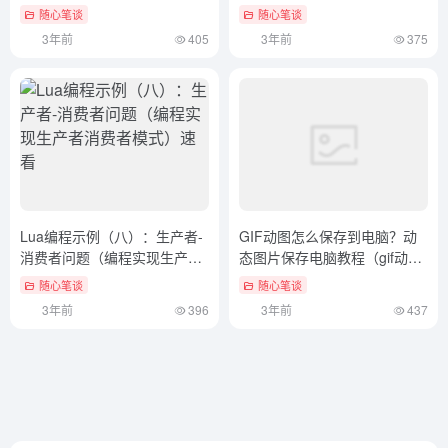
系统时间不准）这样也行？
随心笔谈
随心笔谈
3年前
405
3年前
375
Lua编程示例（八）：生产者-
GIF动图怎么保存到电脑？动
消费者问题（编程实现生产者
态图片保存电脑教程（gif动态
消费者模式）速看
图怎么保存在电脑上打印）学
随心笔谈
随心笔谈
会了吗
3年前
396
3年前
437