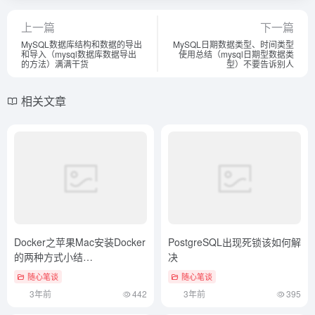
上一篇
下一篇
MySQL数据库结构和数据的导出
MySQL日期数据类型、时间类型
和导入（mysql数据库数据导出
使用总结（mysql日期型数据类
的方法）满满干货
型）不要告诉别人
相关文章
Docker之苹果Mac安装Docker
PostgreSQL出现死锁该如何解
的两种方式小结
决
（macbookpro docker）墙裂
随心笔谈
随心笔谈
推荐
3年前
442
3年前
395