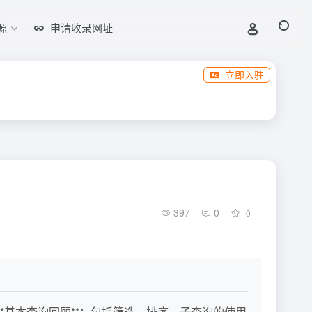
源
申请收录网址
立即入驻
397
0
0
**基本查询回顾**：包括筛选、排序、子查询的使用