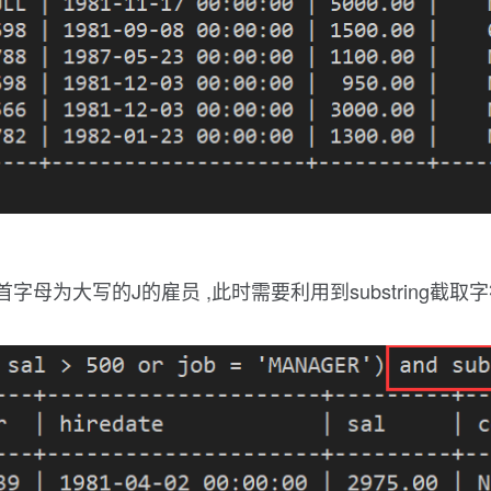
母为大写的J的雇员 ,此时需要利用到substring截取