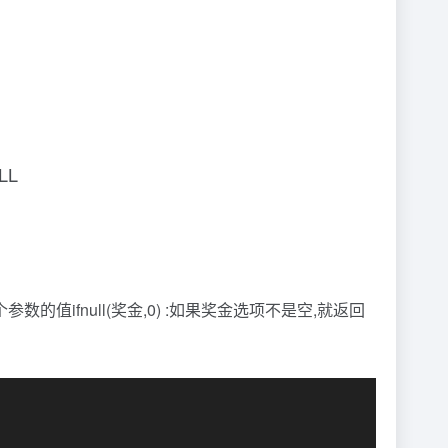
LL
数的值ifnull(奖金,0) :如果奖金选项不是空,就返回