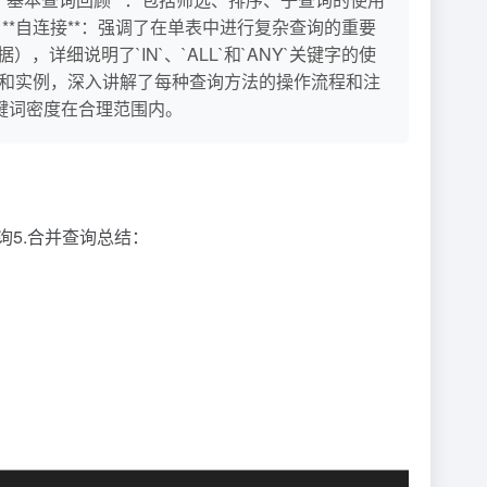
 **自连接**：强调了在单表中进行复杂查询的重要
详细说明了`IN`、`ALL`和`ANY`关键字的使
过多个案例和实例，深入讲解了每种查询方法的操作流程和注
关键词密度在合理范围内。
查询5.合并查询总结：