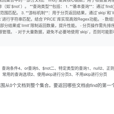
not`）。 **查询类型**包括： 1. **基本查询**：通过`fin
配。 3. **游标机制**：用于分页返回结果，通过`skip`和`limi
x`进行字符串匹配，结合`PRCE`库实现高效Regex功能。 - 数
`跳过部分结果或`limit`限制返回数量，提升性能。 - 分页操作需先
源管理。 - 对于大量数据，避免不必要地使用`skip`，否则
3、查询条件4、or查询5、$not二、特定类型的查询1、null
t1、常用的查询选项2、使用skip进行分页3、不用skip进行分页
围从0个文档到整个集合。要返回哪些文档由find的第