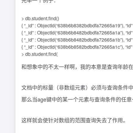
先举一个例子：
> db.student.find()
{ “_id” : ObjectId(“638b6b8382bdbdfa72665a19”), “id”
{ “_id” : ObjectId(“638b6b8482bdbdfa72665a1a”), “id” :
{ “_id” : ObjectId(“638b6b8482bdbdfa72665a1b”), “id” :
{ “_id” : ObjectId(“638b6b8582bdbdfa72665a1c”), “id” :
> db.student.find(
和想象中的不太一样啊，我的本意是查询年龄在2
文档中的标量（非数组元素）必须与查询条件中的
那么当age键中的某一个元素与查询条件的任意一
这样就会使针对数组的范围查询失去了作用。