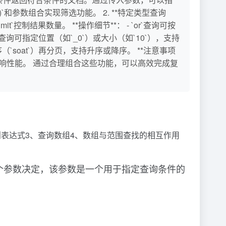
d()`和参数组合实现筛选功能。 2. **特定类型查询
t`控制结果数量。 **操作细节**： - `or`查询可按
组查询可指定位置（如`_0`）或大小（如`10`），支持
排序（`soat`）再分页，支持升序或降序。 **注意事项
可能影响性能。 通过合理组合这些功能，可以高效完成复
2、正则表达式3、查询数组4、数组与范围查找的相互作用
一个参数决定，该参数是一个用于指定查询条件的