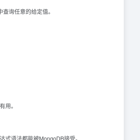
键中查询任意的给定值。
常有用。
达式语法都能被MongoDB接受。