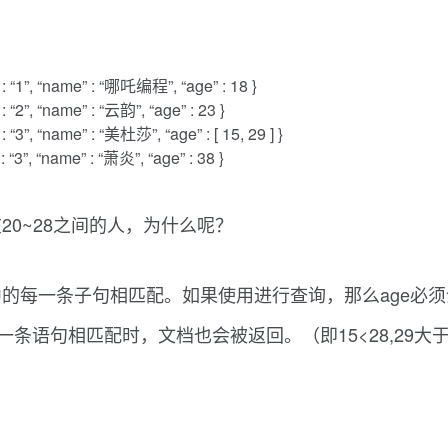
 : “1”, “name” : “哪吒编程”, “age” : 18 }
 “2”, “name” : “云韵”, “age” : 23 }
 “3”, “name” : “美杜莎”, “age” : [ 15, 29 ] }
 “3”, “name” : “萧炎”, “age” : 38 }
0~28之间的人，为什么呢？
每一条子句相匹配。如果使用进行查询，那么age必须介于
条语句相匹配时，文档也会被返回。（即15<28,29大