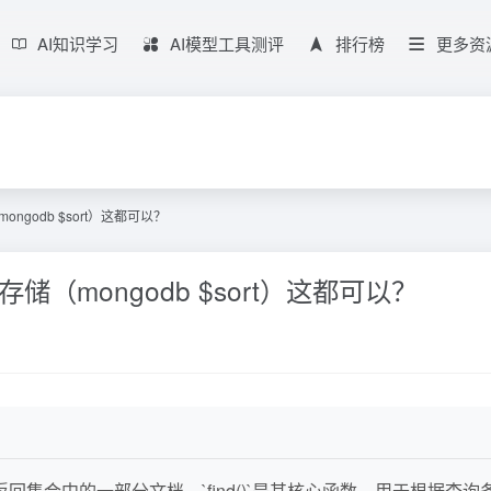
AI知识学习
AI模型工具测评
排行榜
更多资
ngodb $sort）这都可以？
储（mongodb $sort）这都可以？
返回集合中的一部分文档。`find()`是其核心函数，用于根据