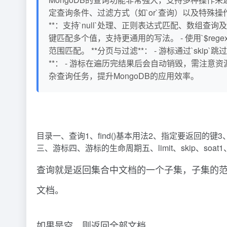
定查询条件、过滤方式（如`or`查询）以及特殊操作（如`$
**：支持`null`处理、正则表达式匹配、数组查询及范围匹
键匹配多个值，支持更通用的写法。 - 使用`$rege
范围匹配。 **分页与过滤**： - 游标通过`skip
**： - 游标在遍历完结果后会自动销毁，需注意资
杂查询任务，提升MongoDB的应用效率。
目录一、查询1、find()基本用法2、指定要返回的键
三、游标四、游标的生命周期五、limit、skip、soa
查询就是返回集合中文档的一个子集，子集的范
文档。
如果是空，则返回全部文档。