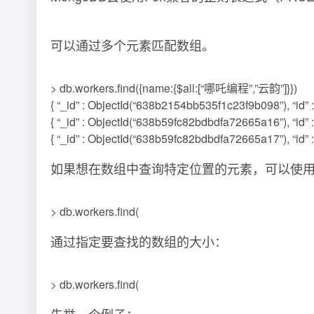
可以通过多个元素匹配数组。
> db.workers.find({name:{$all:[“哪吒编程”,”云韵”]}})
{ “_id” : ObjectId(“638b2154bb535f1c23f9b098”), “id”
{ “_id” : ObjectId(“638b59fc82bdbdfa72665a16”), “id
{ “_id” : ObjectId(“638b59fc82bdbdfa72665a17”), “id
如果想在数组中查询特定位置的元素，可以使
> db.workers.find(
通过指定要查找的数组的大小：
> db.workers.find(