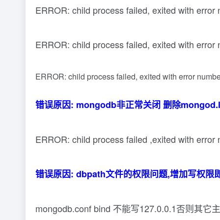
ERROR: child process failed, exited with erro
ERROR: child process failed, exited with erro
ERROR: child process failed, exited with error numb
错误原因: mongodb非正常关闭 删除mongod.
ERROR: child process failed ,exited with error
错误原因: dbpath文件的权限问题,增加写权限
mongodb.conf bind 不能写127.0.0.1否则