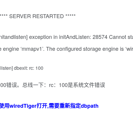
***** SERVER RESTARTED *****
dlisten] exception in initAndListen: 28574 Cannot start
engine ‘mmapv1’. The configured storage engine is ‘wire
ten] dbexit: rc: 100
00错误。总线一下：rc：100是系统文件错误
iredTiger打开,需要重新指定dbpath