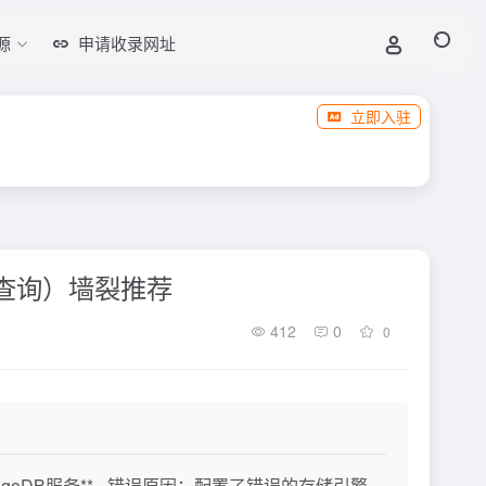
源
申请收录网址
立即入驻
b 查询）墙裂推荐
412
0
0
goDB服务** - 错误原因：配置了错误的存储引擎