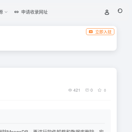
源
申请收录网址
立即入驻
421
0
0
除MongoDB，再进行软件卸载和数据库删除。安