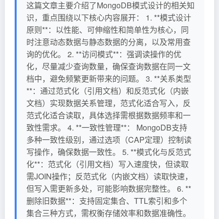
这篇文章主要介绍了MongoDB模式设计的相关知
识，重点围绕以下核心内容展开： 1. **模式设计
原则**：以性能、可伸缩性和简单性为核心，同
时注意动态数据与静态数据的分离，以及常用查
询的优化。 2. **访问模式**：强调读操作的优
化，尽量减少查询数量，确保查询数据在同一文
档中，避免频繁更新带来的问题。 3. **关系类型
**：通过范式化（引用文档）和反范式化（内嵌
文档）实现数据关系管理，范式化适合写入，反
范式化适合读取，具体选择需根据数据频率和一
致性需求。 4. **一致性管理**： MongoDB支持
多种一致性级别，通过选项（CAP定理）控制读
写操作，确保数据一致性。 5. **模式化与反范式
化**：范式化（引用文档）写入速度快，但读取
需JOIN操作；反范式化（内嵌文档）读取快速，
但写入需更新多处，可能影响数据完整性。 6. **
删除旧数据**：支持固定集合、TTL索引和多个
集合三种方式，需权衡存储效率和数据准确性。