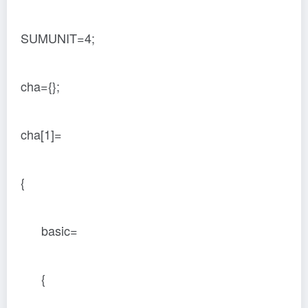
SUMUNIT=4;
cha={};
cha[1]=
{
basic=
{