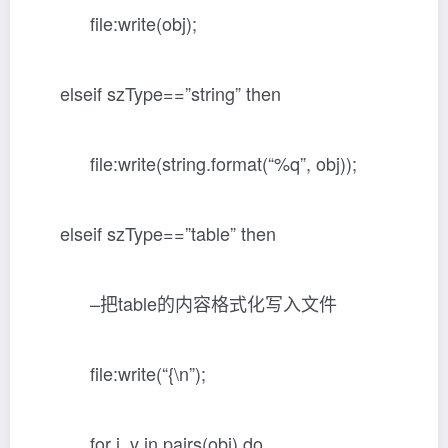
file:write(obj);
elseif szType==”string” then
file:write(string.format(“%q”, obj));
elseif szType==”table” then
–把table的内容格式化写入文件
file:write(“{\n”);
for i, v in pairs(obj) do