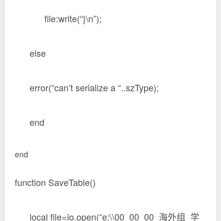
file:write(“}\n”);
else
error(“can’t serialize a “..szType);
end
end
function SaveTable()
local file=io.open(“e:\\00_00_00_海外组_学