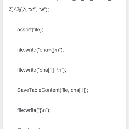
习\\写入.txt”, “w”);
assert(file);
file:write(“cha={}\n”);
file:write(“cha[1]=\n”);
SaveTableContent(file, cha[1]);
file:write(“}\n”);