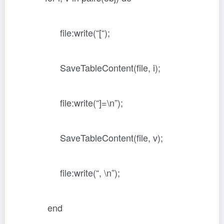
file:write(“[“);
SaveTableContent(file, i);
file:write(“]=\n”);
SaveTableContent(file, v);
file:write(“, \n”);
end