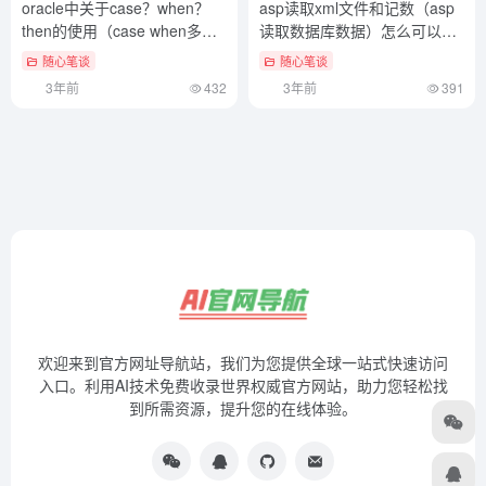
oracle中关于case？when？
asp读取xml文件和记数（asp
then的使用（case when多个
读取数据库数据）怎么可以错
条件如何连用）太疯狂了
过
随心笔谈
随心笔谈
3年前
432
3年前
391
欢迎来到官方网址导航站，我们为您提供全球一站式快速访问
入口。利用AI技术免费收录世界权威官方网站，助力您轻松找
到所需资源，提升您的在线体验。