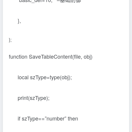
},
};
function SaveTableContent(file, obj)
local szType=type(obj);
print(szType);
if szType==”number” then