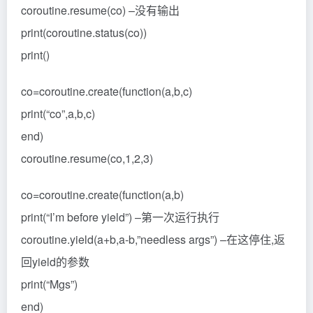
coroutine.resume(co) –没有输出
print(coroutine.status(co))
print()
co=coroutine.create(function(a,b,c)
print(“co”,a,b,c)
end)
coroutine.resume(co,1,2,3)
co=coroutine.create(function(a,b)
print(“I’m before yield”) –第一次运行执行
coroutine.yield(a+b,a-b,”needless args”) –在这停住,返
回yield的参数
print(“Mgs”)
end)