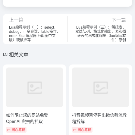
上一篇
下一篇
Lua编程示例（一）：select、
Lua编程示例（三）：稀疏表、
debug、可变参数、table操作、
双端队列、格式化输出、表和循
error（lua编程器下载,全中文
环表的格式化输出（lua编写软
版）硬核推荐
件）原创
相关文章
如何阻止您的网站免受
抖音视频暂停弹出微信截流教
OpenAI 爬虫的抓取
程拆解
随心笔谈
随心笔谈