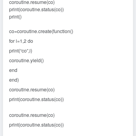
coroutine.resume(co)
print(coroutine.status(co))
print()
co=coroutine.create(function()
for i=1,2 do
print(“co”,i)
coroutine.yield()
end
end)
coroutine.resume(co)
print(coroutine.status(co))
coroutine.resume(co)
print(coroutine.status(co))