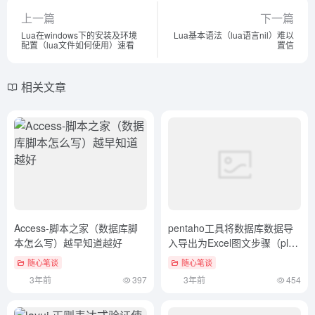
上一篇
下一篇
Lua在windows下的安装及环境
Lua基本语法（lua语言nil）难以
配置（lua文件如何使用）速看
置信
相关文章
Access-脚本之家（数据库脚
pentaho工具将数据库数据导
本怎么写）越早知道越好
入导出为Excel图文步骤（plsql
导出整个数据库dmp文件）居
随心笔谈
随心笔谈
然可以这样
3年前
397
3年前
454