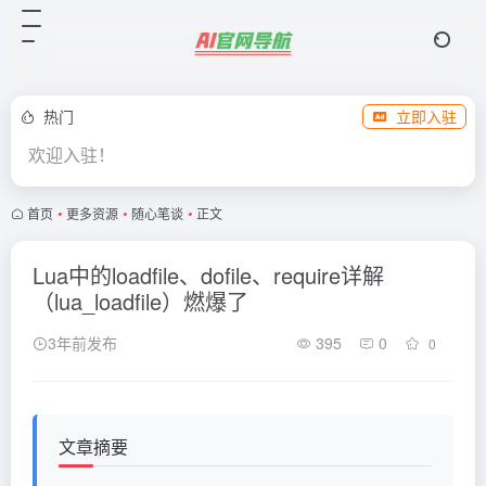
热门
立即入驻
欢迎入驻！
首页
•
更多资源
•
随心笔谈
•
正文
Lua中的loadfile、dofile、require详解
（lua_loadfile）燃爆了
3年前发布
395
0
0
文章摘要