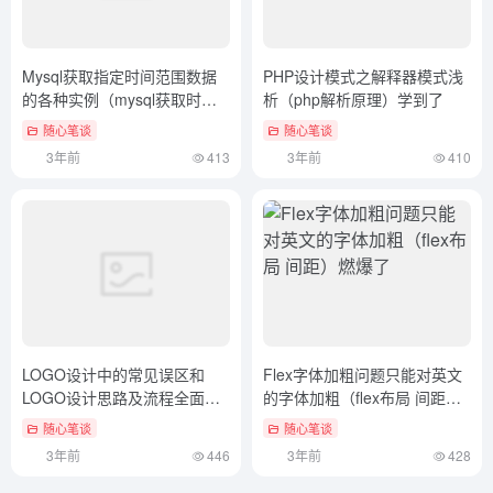
Mysql获取指定时间范围数据
PHP设计模式之解释器模式浅
的各种实例（mysql获取时间
析（php解析原理）学到了
函数）不要告诉别人
随心笔谈
随心笔谈
3年前
413
3年前
410
LOGO设计中的常见误区和
Flex字体加粗问题只能对英文
LOGO设计思路及流程全面解
的字体加粗（flex布局 间距）
析（logo设计的基本原则）全
燃爆了
随心笔谈
随心笔谈
程干货
3年前
446
3年前
428