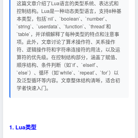
这篇文章介绍了Lua语言的类型系统、表达式和
控制结构。Lua是一种动态类型语言，支持8种基
本类型，包括`nil`、`boolean`、`number`、
`string`、`userdata`、`function`、`thread`和
`table`，并详细解释了每种类型的特点和注意事
项。此外，文章讨论了算术操作符、关系操作
符、逻辑操作符和字符串连接符的用法，以及运
算符的优先级。在控制结构部分，涵盖了赋值、
顺序结构、条件判断（如`if`、`elseif`、
`else`）、循环（如`while`、`repeat`、`for`）以
及泛型循环等内容。文章整体结构清晰，适合初
学者快速入门。
1. Lua类型