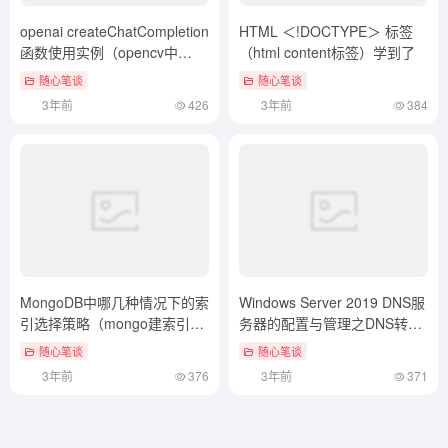
openai createChatCompletion
HTML ＜!DOCTYPE＞ 标签
函数使用实例（opencv中
（html content标签）学到了
createtrackbar函数）这样也
随心笔谈
随心笔谈
行？
3年前
426
3年前
384
MongoDB中哪几种情况下的索
Windows Server 2019 DNS服
引选择策略（mongo建索引很
务器的配置与管理之DNS转发
慢吗）学到了吗
器（dns zone转发）奔走相告
随心笔谈
随心笔谈
3年前
376
3年前
371