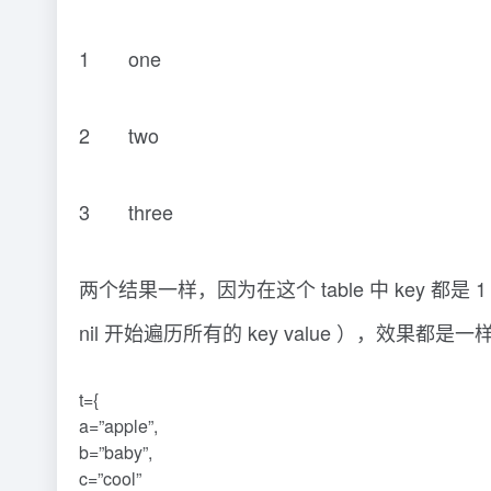
1 one
2 two
3 three
两个结果一样，因为在这个 table 中 key 都是 1 2
nil 开始遍历所有的 key value ），效果都是
t={
a=”apple”,
b=”baby”,
c=”cool”