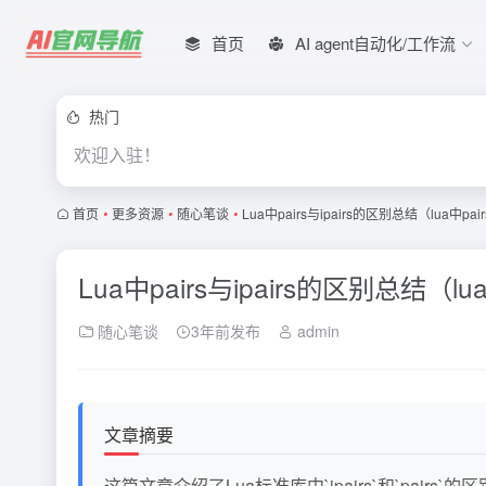
首页
AI agent自动化/工作流
热门
欢迎入驻！
首页
•
更多资源
•
随心笔谈
•
Lua中pairs与ipairs的区别总结（lua中pa
Lua中pairs与ipairs的区别总结（lu
随心笔谈
3年前发布
admin
文章摘要
这篇文章介绍了Lua标准库中`ipairs`和`pai