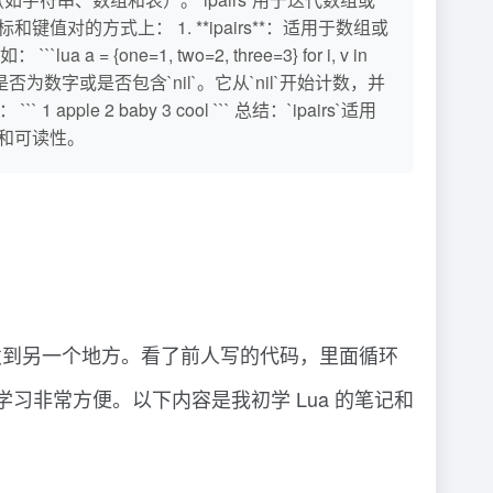
对的方式上： 1. **ipairs**：适用于数组或
ne=1, two=2, three=3} for i, v in
所有键值对，无论键是否为数字或是否包含`nil`。它从`nil`开始计数，并
： ``` 1 apple 2 baby 3 cool ``` 总结：`ipairs`适用
率和可读性。
照流量比例转发到另一个地方。看了前人写的代码，里面循环
ua 》，学习非常方便。以下内容是我初学 Lua 的笔记和