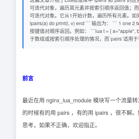
可迭代对象，遍历其元素并按索引顺序返回值；而`pa
可迭代对象。它从1开始计数，遍历所有元素。如果表中包含`nil`值，
ipairs(a) do print(i, v) end ``` 输出为：
按键值对顺序返回。例如： ```lua t = { a="apple", b="baby",
于数组或按索引顺序处理的情况，而`pairs`
前言
最近在用 nginx_lua_module 模块写一个
的时候有的用 pairs ，有的用 ipairs ，很不
思考，如果不正确，欢迎指正。