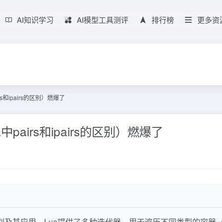
AI知识学习
AI模型工具测评
排行榜
更多资
irs和ipairs的区别）燃爆了
a中pairs和ipairs的区别）燃爆了
rs`的区别及其应用。Lua提供了多种迭代器，用于遍历不同类型的容器