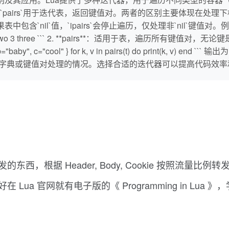
irs`用于迭代表，返回键值对。两者的区别主要体现在处理下标和键值
`ipairs`会停止遍历，仅处理非`nil`键值对。例如： ```lua a = {o
 ``` 1 one 2 two 3 three ``` 2. **pairs**：适用于表，遍历
 c="cool" } for k, v in pairs(t) do print(k, v) end ``` 输出为
适用于字典或键值对处理的情况。选择合适的迭代器可以提高代码效
流量转发的东西，根据 Header, Body, Cookie 按
解。好在 Lua 官网就有电子版的《 Programming in L