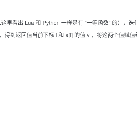
函数（从这里看出 Lua 和 Python 一样是有 “一等函数” 
说），得到返回值当前下标 i 和 a[i] 的值 v ，将这两个值赋值给