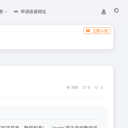
源
申请收录网址
立即入驻
399
0
0
（如字符串、数组和表）。`ipairs`用于迭代数组或