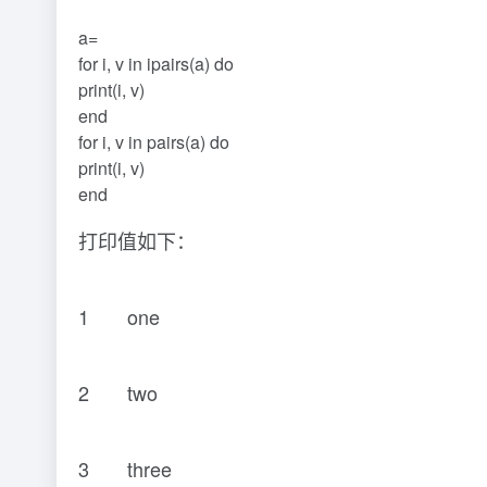
a=
for i, v in ipairs(a) do
print(i, v)
end
for i, v in pairs(a) do
print(i, v)
end
打印值如下：
1 one
2 two
3 three