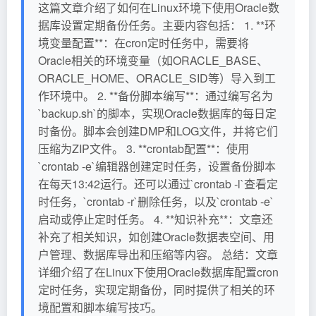
这篇文章介绍了如何在Linux环境下使用Oracle数
据库设置定期备份任务。主要内容包括： 1. **环
境变量配置**：在cron定时任务中，需要将
Oracle相关的环境变量（如ORACLE_BASE、
ORACLE_HOME、ORACLE_SID等）导入到工
作环境中。 2. **备份脚本编写**：通过编写名为
`backup.sh`的脚本，实现Oracle数据库的每日定
时备份。脚本会创建DMP和LOG文件，并将它们
压缩为ZIP文件。 3. **crontab配置**：使用
`crontab -e`编辑器创建定时任务，设置备份脚本
在每天13:42运行。还可以通过`crontab -l`查看定
时任务，`crontab -r`删除任务，以及`crontab -e`
启动或停止定时任务。 4. **知识补充**：文章还
补充了相关知识，如创建Oracle数据表空间、用
户管理、数据库导出和压缩等内容。 总结：文章
详细介绍了在Linux下使用Oracle数据库配置cron
定时任务，实现定期备份，同时提供了相关的环
境配置和脚本编写技巧。