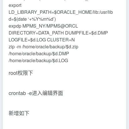
export
LD_LIBRARY_PATH=$ORACLE_HOME/lib:/usr/lib
d=$(date ‘+%Y%m%d’)
expdp MPMS_NY/MPMS@ORCL
DIRECTORY=DATA_PATH DUMPFILE=$d.DMP
LOGFILE=$d.LOG CLUSTER=N
zip -m /home/oracle/backup/$d.zip
/home/oracle/backup/$d.DMP
/home/oracle/backup/$d.LOG
root权限下
crontab -e进入编辑界面
新增如下