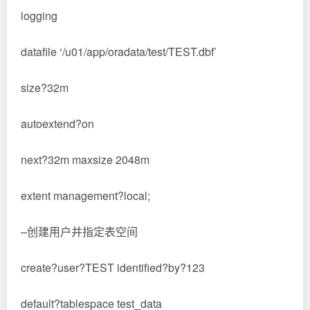
logging
datafile ‘/u01/app/oradata/test/TEST.dbf’
size?32m
autoextend?on
next?32m maxsize 2048m
extent management?local;
–创建用户并指定表空间
create?user?TEST identified?by?123
default?tablespace test_data