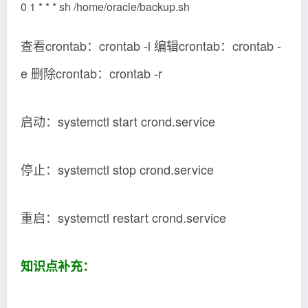
0 1 * * * sh /home/oracle/backup.sh
查看crontab：crontab -l 编辑crontab：crontab -
e 删除crontab：crontab -r
启动：systemctl start crond.service
停止：systemctl stop crond.service
重启：systemctl restart crond.service
知识点补充：