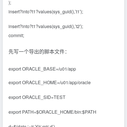
);
insert?into?t1?values(sys_guid(),’t1′);
insert?into?t1?values(sys_guid(),’t2′);
commit;
先写一个导出的脚本文件：
export ORACLE_BASE=/u01/app
export ORACLE_HOME=/u01/app/oracle
export ORACLE_SID=TEST
export PATH=$ORACLE_HOME/bin:$PATH
d=$(date ‘+%Y%m%d’)