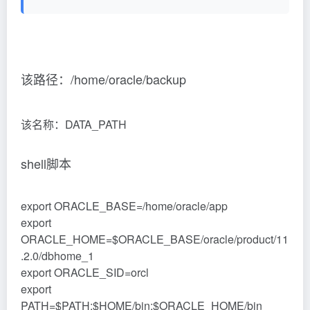
该路径：/home/oracle/backup
该名称：DATA_PATH
shell脚本
export ORACLE_BASE=/home/oracle/app
export
ORACLE_HOME=$ORACLE_BASE/oracle/product/11
.2.0/dbhome_1
export ORACLE_SID=orcl
export
PATH=$PATH:$HOME/bin:$ORACLE_HOME/bin