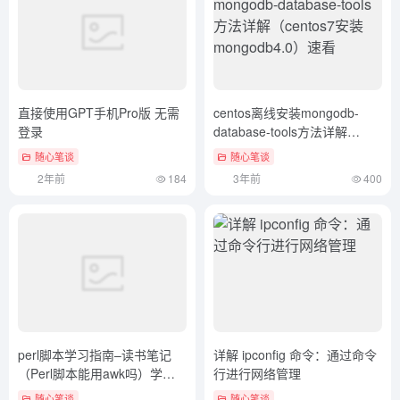
直接使用GPT手机Pro版 无需
centos离线安装mongodb-
登录
database-tools方法详解
（centos7安装mongodb4.0）
随心笔谈
随心笔谈
速看
2年前
184
3年前
400
perl脚本学习指南–读书笔记
详解 ipconfig 命令：通过命令
（Perl脚本能用awk吗）学到
行进行网络管理
了吗
随心笔谈
随心笔谈