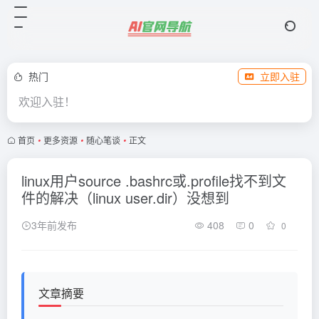
热门
立即入驻
欢迎入驻！
首页
•
更多资源
•
随心笔谈
•
正文
linux用户source .bashrc或.profile找不到文
件的解决（linux user.dir）没想到
3年前发布
408
0
0
文章摘要