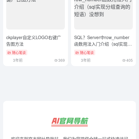
ckplayer自定义LOGO右键广
SQL？Server中row_number
告图方法
函数用法入门介绍（sql实现分
组查询的短语）没想到
随心笔谈
随心笔谈
3年前
369
3年前
405
欢迎来到官方网址导航站，我们为您提供全球一站式快速访问