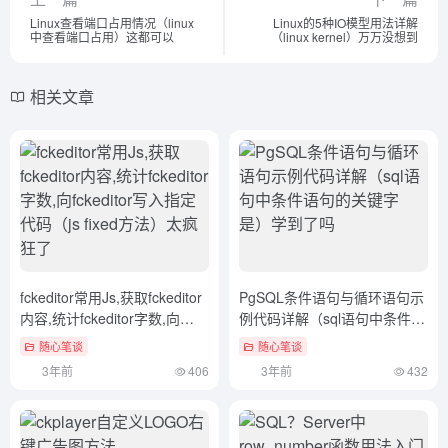
Linux查看端口占用情况（linux
Linux的5种IO模型用法详解
中查看端口占用）这都可以
（linux kernel）万万没想到
相关文章
fckeditor常用Js,获取fckeditor
PgSQL条件语句与循环语句示
内容,统计fckeditor字数,向
例代码详解（sql语句中条件语
fckeditor写入指定代码（js
句的关键字是）学到了吗
随心笔谈
随心笔谈
fixed方法）太疯狂了
3年前
406
3年前
432