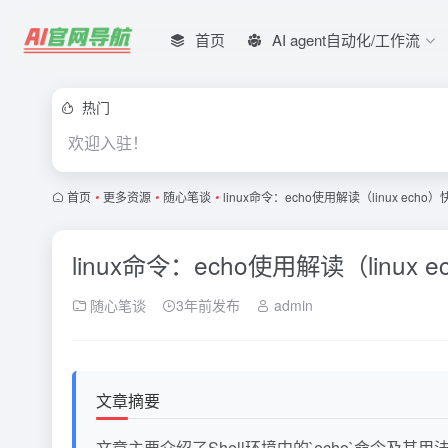
首页
AI agent自动化/工作流
热门
欢迎入驻！
首页
•
更多资源
•
随心笔谈
•
linux命令：echo使用解读（linux echo
linux命令：echo使用解读（linux 
随心笔谈
3年前发布
admin
文章摘要
文章主要介绍了Shell环境中的`echo`命令及其