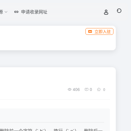
源
申请收录网址
立即入驻
406
0
0
删除前一个字符（`-b`）、换行（`-n`）、删除后一