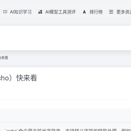
AI知识学习
AI模型工具测评
排行榜
更多资
）快来看
echo）快来看
用法。`echo`命令用于输出字符串，支持转义字符的特殊处理，例如