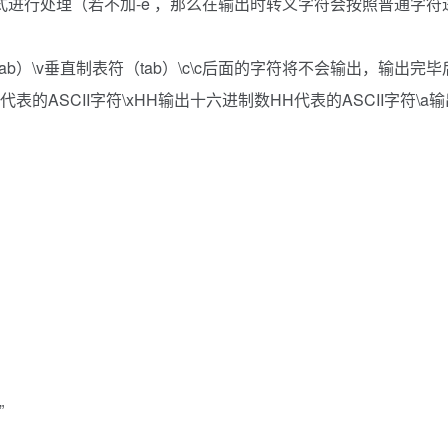
进行处理（若不加-e ，那么在输出时转义字符会按照普通字
tab）\v垂直制表符（tab）\c\c后面的字符将不会输出，输出完
n代表的ASCII字符\xHH输出十六进制数HH代表的ASCII字符\
”