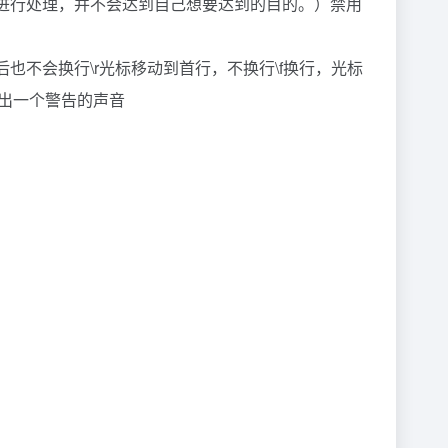
符进行处理，并不会达到自己想要达到的目的。）禁用
毕后也不会换行\r光标移动到首行，不换行\f换行，光标
a输出一个警告的声音