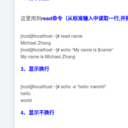
这里用到
read命令（从标准输入中读取一行,并把
[root@localhost ~]# read name
Michael Zhang
[root@localhost ~]# echo “My name is $name”
My name is Michael Zhang
3、显示换行
[root@localhost ~]# echo -e “hello \nworld”
hello
world
4、显示不换行