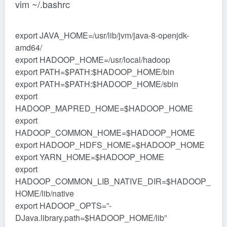
复制到文件中保存退出
3.生效文件
source ~/.bashrc
4.修改配置文件 etc/hadoop/core-site.xml
<property>
<name>fs.defaultFS</name>
<value>hdfs://localhost:9000</value>
</property>
<!– 缓存存储路径 –>
<property>
<name>hadoop.tmp.dir</name>