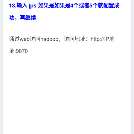
当我们看到这个的时候，说明我们已经安装成功
了。注意，Hadoop3.x 版本的看 Hadoop Web端
的端口没有变化，但是 HDFS 端 则由 50070 变
成了 9870 这个需要注意一下呦，你学会了么?
随心笔谈
©
版权声明