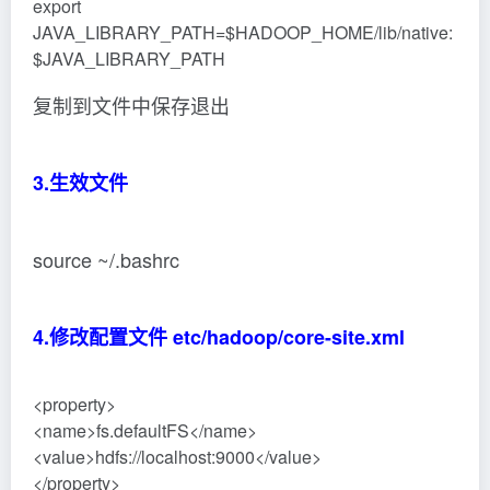
<value>/app/hadooptemp</value>
</property>
5.修改 etc/hadoop/hdfs-site.xml
<!– 默认为3，由于是单机，所以配置1 –>
<property>
<name>dfs.replication</name>
<value>1</value>
</property>
<!– 配置http访问地址 –>
<property>
<name>dfs.http.address</name>
<value>0.0.0.0:9870</value>
</property>
6.修改 etc/hadoop/hadoop-env.sh