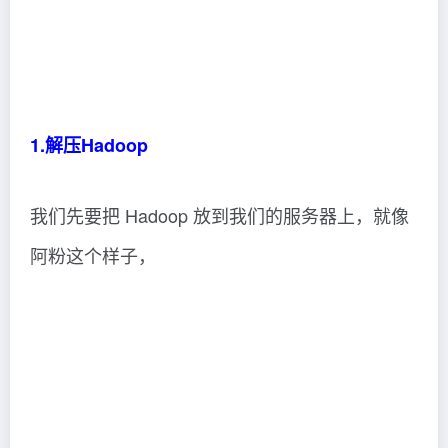
然后解压 tar zxvf hadoop-3.3.1.tar.gz
2.修改bashrc文件
vim ~/.bashrc
export JAVA_HOME=/usr/lib/jvm/java-8-openjdk-