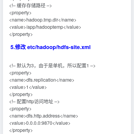
export JAVA_HOME=/usr/lib/jvm/java-1.8.0-openjdk-
1.8.0.212.b04-0.el7_6.x86_64
7.修改etc/hadoop/yarn-env.sh文件
export JAVA_HOME=/usr/lib/jvm/java-1.8.0-openjdk-
1.8.0.212.b04-0.el7_6.x86_64
8.修改sbin/stop-dfs.sh文件，在顶部增加
HDFS_NAMENODE_USER=root
HDFS_DATANODE_USER=root
HDFS_SECONDARYNAMENODE_USER=root