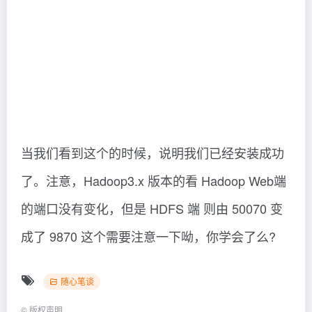
看就会
3年前
396
3年前
360
css进阶学习 选择符（CSS的
Perl split字符串分割函数用法
选择符类型为id、class）难以
指南（perl 字符集）真没想到
置信
随心笔谈
随心笔谈
3年前
381
3年前
418