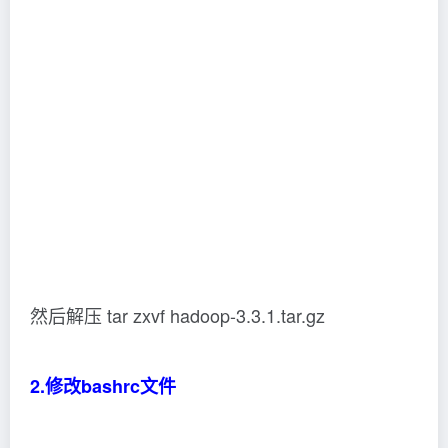
amd64/
export HADOOP_HOME=/usr/local/hadoop
export PATH=$PATH:$HADOOP_HOME/bin
export PATH=$PATH:$HADOOP_HOME/sbin
export
HADOOP_MAPRED_HOME=$HADOOP_HOME
export
HADOOP_COMMON_HOME=$HADOOP_HOME
export HADOOP_HDFS_HOME=$HADOOP_HOME
export YARN_HOME=$HADOOP_HOME
export
HADOOP_COMMON_LIB_NATIVE_DIR=$HADOOP_
HOME/lib/native
export HADOOP_OPTS=”-
DJava.library.path=$HADOOP_HOME/lib”
export
JAVA_LIBRARY_PATH=$HADOOP_HOME/lib/native:
$JAVA_LIBRARY_PATH