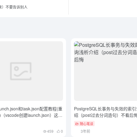
除目录）不要告诉别人
aunch.json和task.json配置教程(重
PostgreSQL长事务与失效的索
vscode创建launch.json）这都
绍（post过去分词造句）不看后
随心笔谈
459
0
3年前