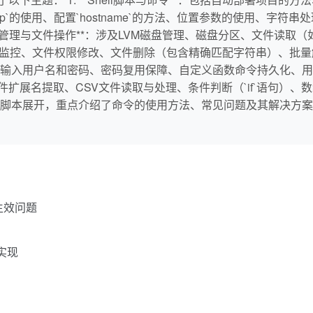
rep`的使用、配置`hostname`的方法、位置参数的使用、字符串
文件操作**：涉及LVM磁盘管理、磁盘分区、文件读取（如`lz4`、`tou
程监控、文件权限修改、文件删除（包含精确匹配字符串）、批量解压
入用户名和密码、密码复用保障、自定义函数命令持久化、用户切换
件扩展名提取、CSV文件读取与处理、条件判断（`if`语句）
Shell脚本展开，重点介绍了命令的使用方法、常见问题及其解决
化生效问题
的实现