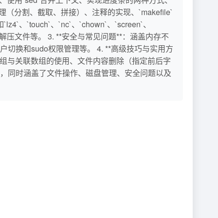
处理（分割、截取、拼接）、注释的实现、`makefile`
ch`、`nc`、`chown`、`screen`、
文件等。 3. **安全与常见问题**：涵盖内存不
和sudo权限管理等。 4. **高级技巧与实用方
、数组与关联数组的使用、文件内容删除（指定前后字
方案，同时涵盖了文件操作、磁盘管理、安全问题以及