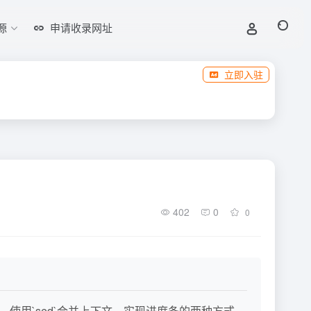
源
申请收录网址
立即入驻
402
0
0
方法、使用`sed`合并上下文、实现进度条的两种方式、