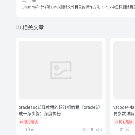
Linux rm命令详解 Linux删除文件目录的操作方法（linux中怎样删
相关文章
oracle19c卸载教程的超详细教程（oracle卸
vscode中l
载干净步骤）深度揭秘
要参数详解)（
可以
随心笔谈
随心笔谈
3年前
419
0
3年前