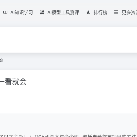
AI知识学习
AI模型工具测评
排行榜
更多资
就会
l）一看就会
盖了以下主题： 1. **Shell脚本与命令**：包括自动部署项目的