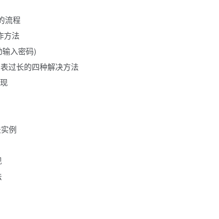
控的流程
操作方法
动输入密码)
g”参数列表过长的四种解决方法
实现
法实例
现
法