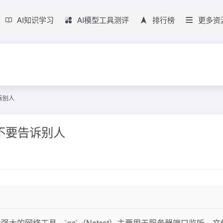
AI知识学习
AI模型工具测评
排行榜
更多资
告诉别人
r）不要告诉别人
作为强大的网络工具，`nc`（Netcat）主要用于服务器端口监