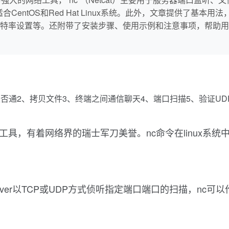
令，适合CentOS和Red Hat Linux系统。此外，文章提供
特率设置等。还附带了安装步骤、使用示例和注意事项，帮助用户
否通2、拷贝文件3、终端之间通信聊天4、端口扫描5、验证UD
具，有着网络界的瑞士军刀美誉。nc命令在linux系统中实际
rver以TCP或UDP方式侦听指定端口端口的扫描，nc可以作