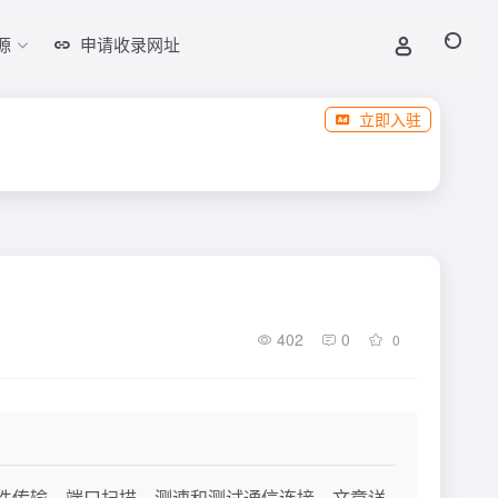
源
申请收录网址
立即入驻
402
0
0
听、文件传输、端口扫描、测速和测试通信连接。文章详