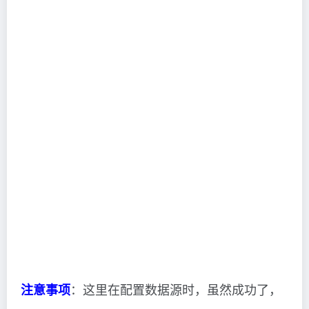
：这里在配置数据源时，虽然成功了，
注意事项
但是在后面创建作业选择数据库时，可能出现刚
刚配置的数据库不见了，可以在创建作业后，再
重新配置一下数据库（如下图）。具体原因还不
清楚