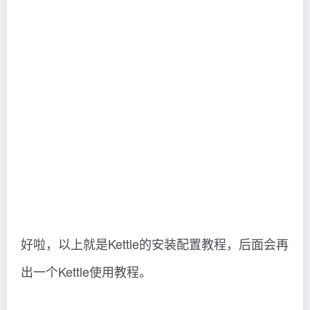
好啦，以上就是Kettle的安装配置教程，后面会再
出一个Kettle使用教程。
到此这篇关于Kettle下载与安装保姆级教程(最新)
的文章就介绍到这了,更多相关Kettle下载安装内
容请搜索脚本之家以前的文章或继续浏览下面的
相关文章希望大家以后多多支持脚本之家！