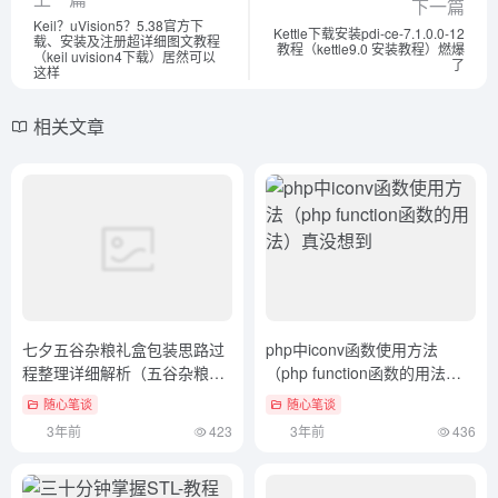
七夕五谷杂粮礼盒包装思路过
php中iconv函数使用方法
程整理详细解析（五谷杂粮的
（php function函数的用法）
包装）硬核推荐
真没想到
随心笔谈
随心笔谈
3年前
423
3年前
436
三十分钟掌握STL-教程（三十
SQL Server 2008 备份数据
分钟夜晚激励短片原声）速看
库、还原数据库的方法
（sql2003数据库备份恢复）
随心笔谈
随心笔谈