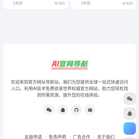
3年前
363
3年前
423
欢迎来到官方网址导航站，我们为您提供全球一站式快速访问
入口。利用AI技术免费收录世界权威官方网站，助力您轻松找
到所需资源，提升您的在线体验。
友链申请
免责声明
广告合作
关于我们