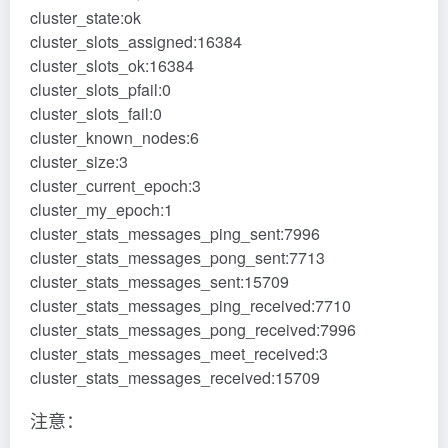
cluster_state:ok
cluster_slots_assigned:16384
cluster_slots_ok:16384
cluster_slots_pfail:0
cluster_slots_fail:0
cluster_known_nodes:6
cluster_size:3
cluster_current_epoch:3
cluster_my_epoch:1
cluster_stats_messages_ping_sent:7996
cluster_stats_messages_pong_sent:7713
cluster_stats_messages_sent:15709
cluster_stats_messages_ping_received:7710
cluster_stats_messages_pong_received:7996
cluster_stats_messages_meet_received:3
cluster_stats_messages_received:15709
注意：