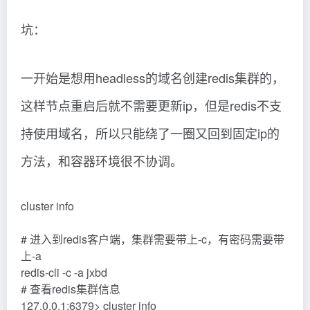
坑：
一开始是想用headless的域名创建redis集群的，
这样节点重启后就不需要更新ip，但是redis不支
持使用域名，所以只能绕了一圈又回到固定ip的
方法，和容器环境很不协调。
cluster info
# 进入到redis客户端，集群需要带上-c，有密码需要带
上-a
redis-cli -c -a jxbd
# 查看redis集群信息
127.0.0.1:6379> cluster info