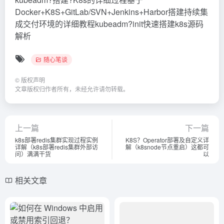
Docker+K8S+GitLab/SVN+Jenkins+Harbor搭建持续集
成交付环境的详细教程kubeadm?init快速搭建k8s源码
解析
随心笔谈
©
版权声明
文章版权归作者所有，未经允许请勿转载。
上一篇
下一篇
k8s部署redis集群实现过程实例
K8S？Operator部署及自定义详
详解（k8s部署redis集群外部访
解（k8snode节点重启）这都可
问）满满干货
以
相关文章