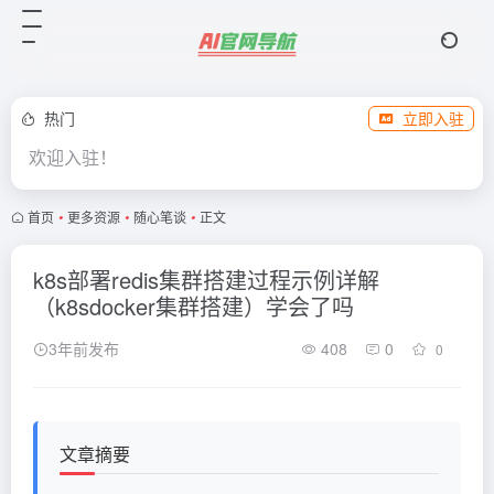
热门
立即入驻
欢迎入驻！
首页
•
更多资源
•
随心笔谈
•
正文
k8s部署redis集群搭建过程示例详解
（k8sdocker集群搭建）学会了吗
3年前发布
408
0
0
文章摘要