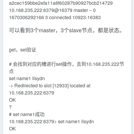
a2cec159bbe2efa11a8f60287b90927bcb214729
10.168.235.222:6379@16379 master – 0
1670306292166 3 connected 10923-16383
可以看到3个master，3个slave节点，都是状态。
get，set验证
# 会找到对应的槽进行set操作，去到10.168.235.222节
点
set name1 llsydn
-> Redirected to slot [12933] located at
10.168.235.222:6379
OK
?
# set name1成功
10.168.235.222:6379> set name1 llsydn
OK