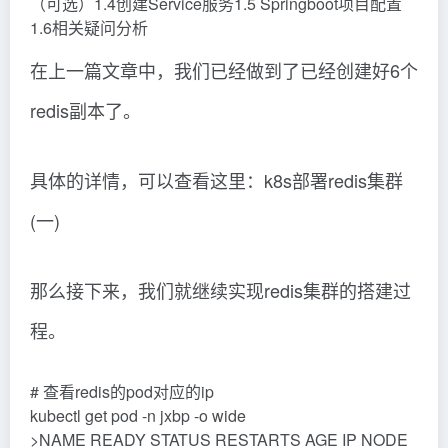
（可选）1.4创建Service服务1.5 Springboot项目配置
1.6相关疑问分析
在上一篇文章中，我们已经做到了已经创建好6个
redis副本了。
具体的详情，可以查看这里：k8s部署redis集群
(一)
那么接下来，我们就继续实现redis集群的搭建过
程。
# 查看redis的pod对应的ip
kubectl get pod -n jxbp -o wide
>NAME READY STATUS RESTARTS AGE IP NODE