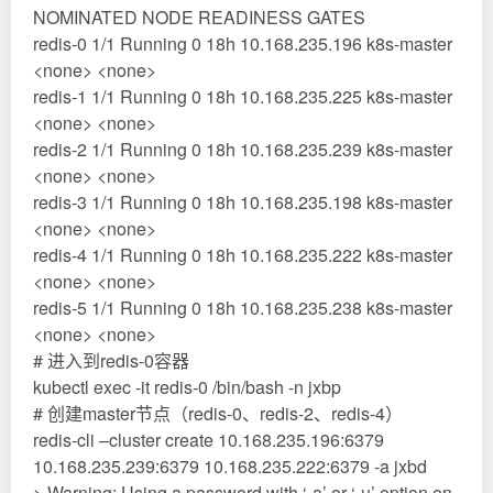
NOMINATED NODE READINESS GATES
redis-0 1/1 Running 0 18h 10.168.235.196 k8s-master
<none> <none>
redis-1 1/1 Running 0 18h 10.168.235.225 k8s-master
<none> <none>
redis-2 1/1 Running 0 18h 10.168.235.239 k8s-master
<none> <none>
redis-3 1/1 Running 0 18h 10.168.235.198 k8s-master
<none> <none>
redis-4 1/1 Running 0 18h 10.168.235.222 k8s-master
<none> <none>
redis-5 1/1 Running 0 18h 10.168.235.238 k8s-master
<none> <none>
# 进入到redis-0容器
kubectl exec -it redis-0 /bin/bash -n jxbp
# 创建master节点（redis-0、redis-2、redis-4）
redis-cli –cluster create 10.168.235.196:6379
10.168.235.239:6379 10.168.235.222:6379 -a jxbd
> Warning: Using a password with ‘-a’ or ‘-u’ option on