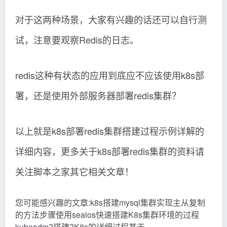
对于这两种场景，大家有兴趣的话还可以自行测
试，注意要观察Redis的日志。
redis这种有状态的应用到底应不应该使用k8s部
署，还是使用外部服务器部署redis集群？
以上就是k8s部署redis集群搭建过程示例详解的
详细内容，更多关于k8s部署redis集群的资料请
关注脚本之家其它相关文章！
您可能感兴趣的文章:k8s搭建mysql集群实现主从复制
的方法步骤使用sealos快速搭建K8s集群环境的过程
kubeadm?搭建?K8s的详细过程基于