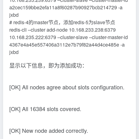
a2cec159bbe2efa11a8f60287b90927bcb214729 -a
jxbd
# redis-4的master节点，添加redis-5为slave节点
redis-cli –cluster add-node 10.168.233.238:6379
10.168.235.222:6379 –cluster-slave –cluster-master-id
4367e4a45e557406a3112e7b79f82a44d4ce485e -a
jxbd
显示以下信息，即为添加成功：
[OK] All nodes agree about slots configuration.
[OK] All 16384 slots covered.
[OK] New node added correctly.