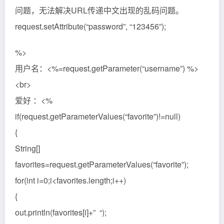
问题，无法解决URL传递中文出现的乱码问题。
request.setAttribute(“password”, “123456”);
%>
用户名：<%=request.getParameter(“username”) %>
<br>
爱好 ：<%
if(request.getParameterValues(“favorite”)!=null)
{
String[]
favorites=request.getParameterValues(“favorite”);
for(int i=0;i<favorites.length;i++)
{
out.println(favorites[i]+” “);