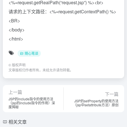
<%=request.getRealPath(“request.jsp”) %><br>
请求的上下文路径：<%=request.getContextPath() %>
<BR>
</body>
</html>
随心笔谈
©
版权声明
文章版权归作者所有，未经允许请勿转载。
上一篇
下一篇
JSP的include指令的使用方法
JSP的setProperty的使用方法
（jsp的include指令的作用）深
（jsp中setattribute方法）原创
度揭秘
相关文章