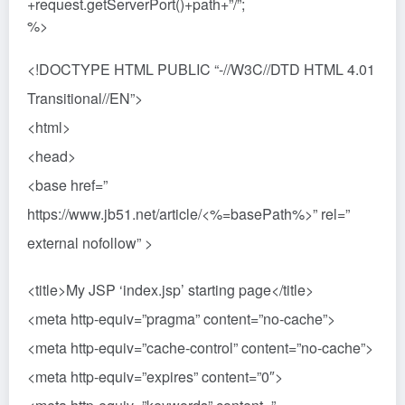
+request.getServerPort()+path+”/”;
%>
<!DOCTYPE HTML PUBLIC “-//W3C//DTD HTML 4.01
Transitional//EN”>
<html>
<head>
<base href=”
https://www.jb51.net/article/<%=basePath%>” rel=”
external nofollow” >
<title>My JSP ‘index.jsp’ starting page</title>
<meta http-equiv=”pragma” content=”no-cache”>
<meta http-equiv=”cache-control” content=”no-cache”>
<meta http-equiv=”expires” content=”0″>