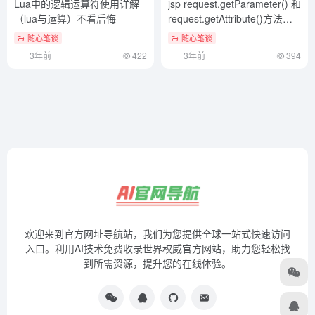
Lua中的逻辑运算符使用详解
jsp request.getParameter() 和
（lua与运算）不看后悔
request.getAttribute()方法区
别详解（jsp include用法）一
随心笔谈
随心笔谈
篇读懂
3年前
422
3年前
394
欢迎来到官方网址导航站，我们为您提供全球一站式快速访问
入口。利用AI技术免费收录世界权威官方网站，助力您轻松找
到所需资源，提升您的在线体验。