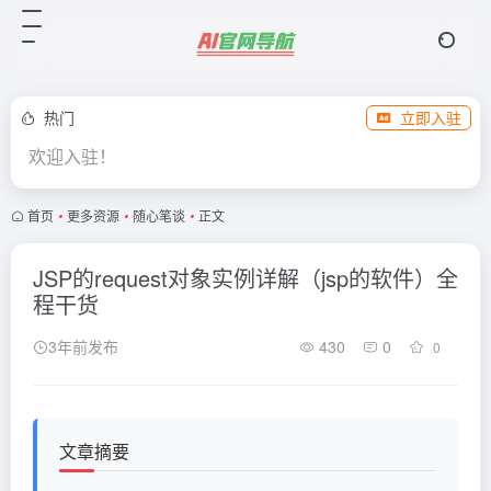
热门
立即入驻
欢迎入驻！
首页
•
更多资源
•
随心笔谈
•
正文
JSP的request对象实例详解（jsp的软件）全
程干货
3年前发布
430
0
0
文章摘要