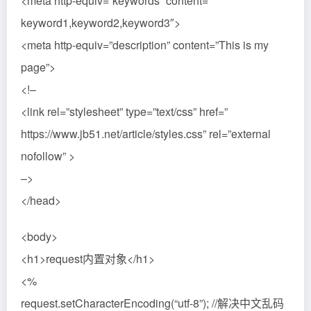
<meta http-equiv=”keywords” content=”
keyword1,keyword2,keyword3″>
<meta http-equiv=”description” content=”This is my
page”>
<!–
<link rel=”stylesheet” type=”text/css” href=”
https://www.jb51.net/article/styles.css” rel=”external
nofollow” >
–>
</head>
<body>
<h1>request内置对象</h1>
<%
request.setCharacterEncoding(“utf-8”); //解决中文乱码