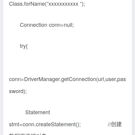
Class.forName(“xxxxxxxxxxx “);
Connection conn=null;
try{
conn=DriverManager.getConnection(url,user,pas
sword);
Statement
stmt=conn.createStatement(); //创建