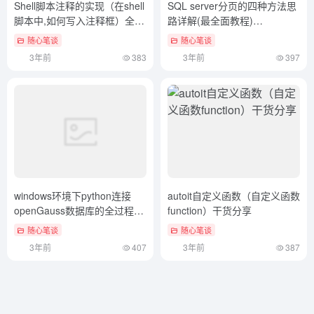
Shell脚本注释的实现（在shell
SQL server分页的四种方法思
脚本中,如何写入注释框）全程
路详解(最全面教程)
干货
（pagehelper sqlserver分
随心笔谈
随心笔谈
页）奔走相告
3年前
383
3年前
397
windows环境下python连接
autoit自定义函数（自定义函数
openGauss数据库的全过程
function）干货分享
（python中怎么连接数据库）
随心笔谈
随心笔谈
满满干货
3年前
407
3年前
387