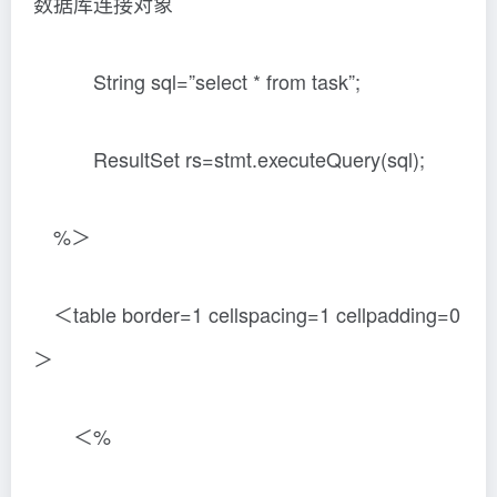
数据库连接对象
String sql=”select * from task”;
ResultSet rs=stmt.executeQuery(sql);
%＞
＜table border=1 cellspacing=1 cellpadding=0
＞
＜%