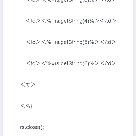
＜td＞＜%=rs.getString(4)%＞＜/td＞
＜td＞＜%=rs.getString(5)%＞＜/td＞
＜td＞＜%=rs.getString(6)%＞＜/td＞
＜/tr＞
＜%}
rs.close();