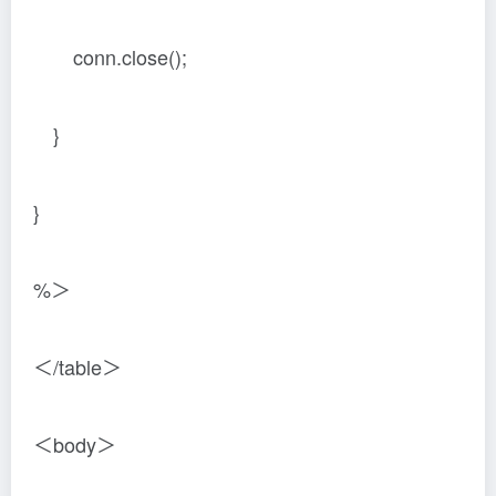
conn.close();
}
}
%＞
＜/table＞
＜body＞