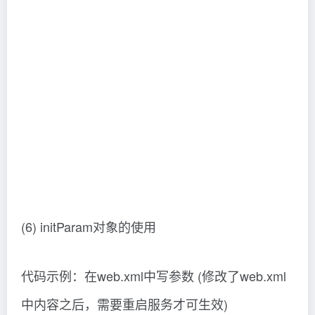
搜索脚本之家以前的文章或继续浏览下面的相关
文章希望大家以后多多支持脚本之家！
您可能感兴趣的文章:Javascript基础:运算符与流程控制
详解JavaScript的基础语法和数据类型详解react.js框架
Redux基础案例详解JavaScript基础系列之函数和方法
详解Java基础之FastJson详解Javascript基础知识详解
随心笔谈
©
版权声明
文章版权归作者所有，未经允许请勿转载。
上一篇
下一篇
jsp中文乱码问题的简单解决方法
JSP之表单提交get和post的区别
（jsp中文乱码处理两种方式）学
详解及实例（表单的提交方法get
到了吗
和post的区别）硬核推荐