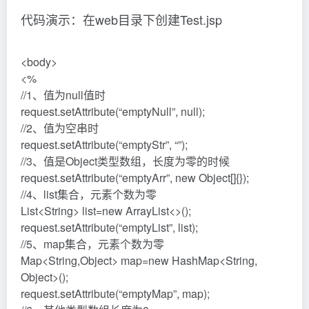
代码演示：在web目录下创建Test.jsp
<body>
<%
//1、值为null值时
request.setAttribute(“emptyNull”, null);
//2、值为空串时
request.setAttribute(“emptyStr”, “”);
//3、值是Object类型数组，长度为零的时候
request.setAttribute(“emptyArr”, new Object[]{});
//4、list集合，元素个数为零
List<String> list=new ArrayList<>();
request.setAttribute(“emptyList”, list);
//5、map集合，元素个数为零
Map<String,Object> map=new HashMap<String,
Object>();
request.setAttribute(“emptyMap”, map);