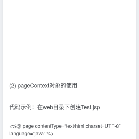
<html>
<head>
<title>Title</title>
</head>
<body>
<%– 先通过pageContext对象获取request、session对
象，再获取以下内容 –%>
<%–
获取请求的协议：request.getScheme()
获取请求的服务器ip或域名：request.getServerName()
获取请求的服务器端口号：request.getServerPort()
获取当前工程路径：request.getContextPath()
获取请求的方式：request.getMethod()
获取客户端的ip地址：request.getRemoteHost()
获取会话的唯一标识：session.getId()
–%>
1.协议： ${ pageContext.request.scheme }<br>
2.服务器ip：${ pageContext.request.serverName }<br>
3.服务器端口：${ pageContext.request.serverPort }