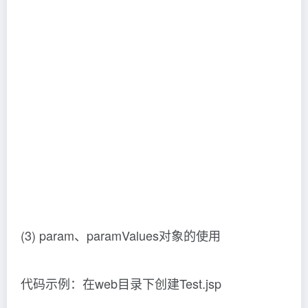
paramValues.hobby[1] } <br>
<%– 有多个同名的key时使用paramValues的索引值决
定获取哪一个，使用param只可获取第一个 –%>
使用param获取hobby的值：${ param.hobby } <br>
</body>
运行结果：
浏览器地址栏输入：
http://localhost:8080/MyTest/Test.jsp？
username=Jaychou&password=123&hobby=sing&hob
by=dance