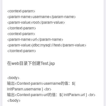
相关文章
thinkphp5加layui实现图片上传
chatGPT本地部署、运行和接
功能（带图片预览）
口调用的详细步骤（chatme官
（thinkpad）干货满满
方下载）不要告诉别人
随心笔谈
随心笔谈
3年前
381
3年前
417