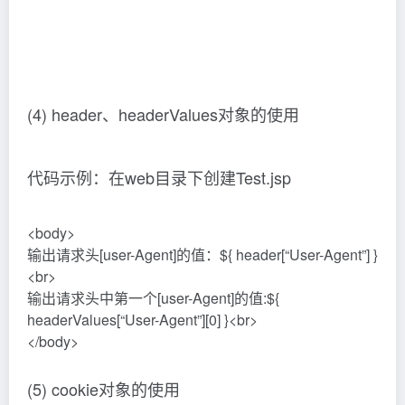
代码示例：在web.xml中写参数 (修改了web.xml
中内容之后，需要重启服务才可生效)
<context-param>
<param-name>username</param-name>
<param-value>root</param-value>
</context-param>
<context-param>
<param-name>url</param-name>
<param-value>jdbc:mysql:///test</param-value>
</context-param>
在web目录下创建Test.jsp