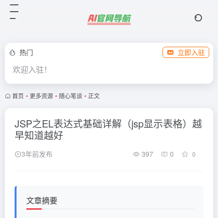
热门
立即入驻
欢迎入驻！
首页
•
更多资源
•
随心笔谈
•
正文
JSP之EL表达式基础详解（jsp显示表格）越
早知道越好
3年前发布
397
0
0
文章摘要