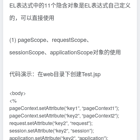
代码演示：在web目录下创建Test.jsp
<body>
<%
pageContext.setAttribute(“key1”, “pageContext1”);
pageContext.setAttribute(“key2”, “pageContext2”);
request.setAttribute(“key2”, “request”);
session.setAttribute(“key2”, “session”);
application.setAttribute(“key2”, “application”);
%>
<%– 获取特定域中的属性 –%>
${ pageScope.key1 } <br>
${ applicationScope.key2 }
<%– 若直接获取key1或key2依然按照之前范围从小到
大检索，无法获取指定域 –%>
</body>