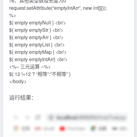
//6、其他类型数组长度为0
request.setAttribute(“emptyIntArr”, new int[]{});
%>
${ empty emptyNull } <br/>
${ empty emptyStr } <br/>
${ empty emptyArr } <br/>
${ empty emptyList } <br/>
${ empty emptyMap } <br/>
${ empty emptyIntArr} <br/>
<%– 三元运算 –%>
${ 12 !=12 ? “相等”:”不相等” }
</body>
运行结果：