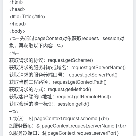
<br>
4.获取工程路径：${ pageContext.request.contextPath }
<br>
5.获取请求方法：${ pageContext.request.method }
<br>
6.获取客户端ip地址：${
pageContext.request.remoteHost }<br>
7.获取会话的id编号：${ pageContext.session.id}<br>
</body>
</html>
运行结果：