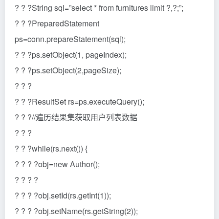
? ? ?String sql=”select * from furnitures limit ?,?;”;
? ? ?PreparedStatement
ps=conn.prepareStatement(sql);
? ? ?ps.setObject(1, pageIndex);
? ? ?ps.setObject(2,pageSize);
? ? ?
? ? ?ResultSet rs=ps.executeQuery();
? ? ?//遍历结果集获取用户列表数据
? ? ?
? ? ?while(rs.next()) {
? ? ? ?obj=new Author();
? ? ? ?
? ? ? ?obj.setId(rs.getInt(1));
? ? ? ?obj.setName(rs.getString(2));