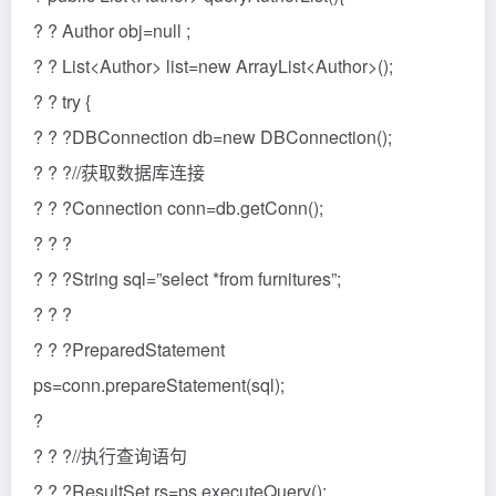
? ? Author obj=null ;
? ? List<Author> list=new ArrayList<Author>();
? ? try {
? ? ?DBConnection db=new DBConnection();
? ? ?//获取数据库连接
? ? ?Connection conn=db.getConn();
? ? ?
? ? ?String sql=”select *from furnitures”;
? ? ?
? ? ?PreparedStatement
ps=conn.prepareStatement(sql);
?
? ? ?//执行查询语句
? ? ?ResultSet rs=ps.executeQuery();