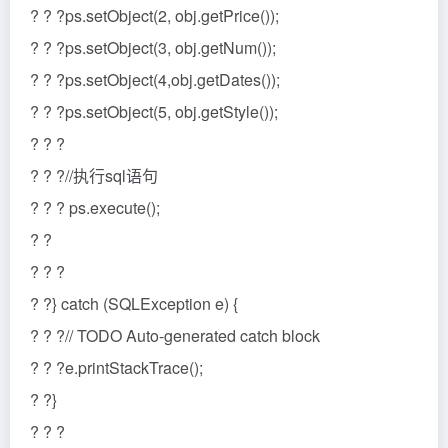
? ? ?ps.setObject(2, obj.getPrice());
? ? ?ps.setObject(3, obj.getNum());
? ? ?ps.setObject(4,obj.getDates());
? ? ?ps.setObject(5, obj.getStyle());
? ? ?
? ? ?//执行sql语句
? ? ? ps.execute();
? ?
? ? ?
? ?} catch (SQLException e) {
? ? ?// TODO Auto-generated catch block
? ? ?e.printStackTrace();
? ?}
? ? ?