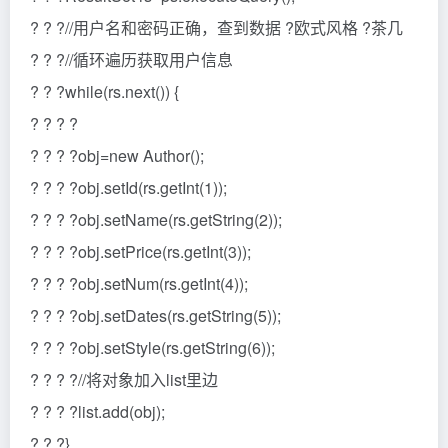
? ? ?//用户名和密码正确，查到数据 ?欧式风格 ?茶几
? ? ?//循环遍历获取用户信息
? ? ?while(rs.next()) {
? ? ? ?
? ? ? ?obj=new Author();
? ? ? ?obj.setId(rs.getInt(1));
? ? ? ?obj.setName(rs.getString(2));
? ? ? ?obj.setPrice(rs.getInt(3));
? ? ? ?obj.setNum(rs.getInt(4));
? ? ? ?obj.setDates(rs.getString(5));
? ? ? ?obj.setStyle(rs.getString(6));
? ? ? ?//将对象加入list里边
? ? ? ?list.add(obj);
? ? ?}