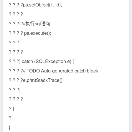
? ? ? ?ps.setObject(1, id);
? ? ? ?
? ? ? ?//执行sql语句
? ? ? ? ps.execute();
? ? ?
? ? ? ?
? ? ?} catch (SQLException e) {
? ? ? ?// TODO Auto-generated catch block
? ? ? ?e.printStackTrace();
? ? ?}
? ? ? ?
? }
?
}