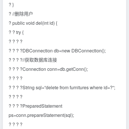
? }
? //删除用户
? public void del(int id) {
? ? try {
? ? ? ?
? ? ? ?DBConnection db=new DBConnection();
? ? ? ?//获取数据库连接
? ? ? ?Connection conn=db.getConn();
? ? ? ?
? ? ? ?String sql=”delete from furnitures where id=?”;
? ? ? ?
? ? ? ?PreparedStatement
ps=conn.prepareStatement(sql);
? ? ? ?