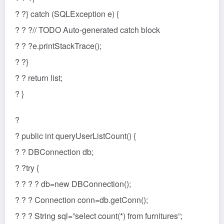
? ?} catch (SQLException e) {
? ? ?// TODO Auto-generated catch block
? ? ?e.printStackTrace();
? ?}
? ? return list;
? }
?
? public int queryUserListCount() {
? ? DBConnection db;
? ?try {
? ? ? ? db=new DBConnection();
? ? ? Connection conn=db.getConn();
? ? ? String sql=”select count(*) from furnitures”;