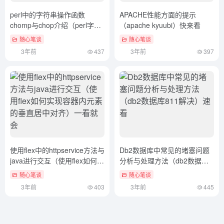
perl中的字符串操作函数
APACHE性能方面的提示
chomp与chop介绍（perl字符
（apache kyuubi）快来看
串替换 ~s）深度揭秘
随心笔谈
随心笔谈
3年前
437
3年前
397
使用flex中的httpservice方法与
Db2数据库中常见的堵塞问题
java进行交互（使用flex如何实
分析与处理方法（db2数据库
现容器内元素的垂直居中对
811解决）速看
随心笔谈
随心笔谈
齐）一看就会
3年前
403
3年前
445