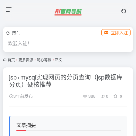
热门
立即入驻
欢迎入驻！
首页
•
更多资源
•
随心笔谈
•
正文
jsp+mysql实现网页的分页查询（jsp数据库
分页）硬核推荐
3年前发布
388
0
0
文章摘要