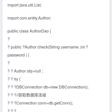
import java.util.List;
import com.entity.Author;
public class AuthorDao {
?
? public ?Author check(String username ,int ?
password ) {
?
? ? Author obj=null ;
? ? try {
? ? ?DBConnection db=new DBConnection();
? ? ?//获取数据库连接
? ? ?Connection conn=db.getConn();
? ? ?