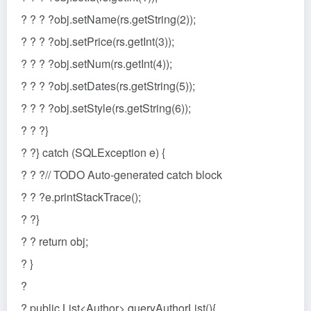
? ? ? ?obj.setName(rs.getString(2));
? ? ? ?obj.setPrice(rs.getInt(3));
? ? ? ?obj.setNum(rs.getInt(4));
? ? ? ?obj.setDates(rs.getString(5));
? ? ? ?obj.setStyle(rs.getString(6));
? ? ?}
? ?} catch (SQLException e) {
? ? ?// TODO Auto-generated catch block
? ? ?e.printStackTrace();
? ?}
? ? return obj;
? }
?
? public List<Author> queryAuthorList(){