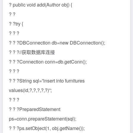
? public void add(Author obj) {
? ?
? ?try {
? ? ?
? ? ?DBConnection db=new DBConnection();
? ? ?//获取数据库连接
? ? ?Connection conn=db.getConn();
? ? ?
? ? ?String sql=”insert into furnitures
values(id,?,?,?,?,?)”;
? ? ?
? ? ?PreparedStatement
ps=conn.prepareStatement(sql);
? ? ?ps.setObject(1, obj.getName());