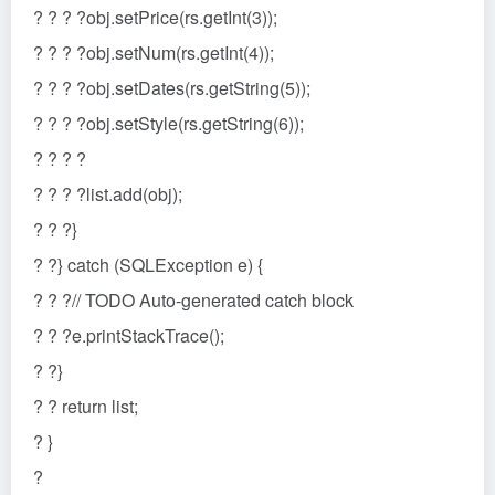
? ? ? ?obj.setPrice(rs.getInt(3));
? ? ? ?obj.setNum(rs.getInt(4));
? ? ? ?obj.setDates(rs.getString(5));
? ? ? ?obj.setStyle(rs.getString(6));
? ? ? ?
? ? ? ?list.add(obj);
? ? ?}
? ?} catch (SQLException e) {
? ? ?// TODO Auto-generated catch block
? ? ?e.printStackTrace();
? ?}
? ? return list;
? }
?