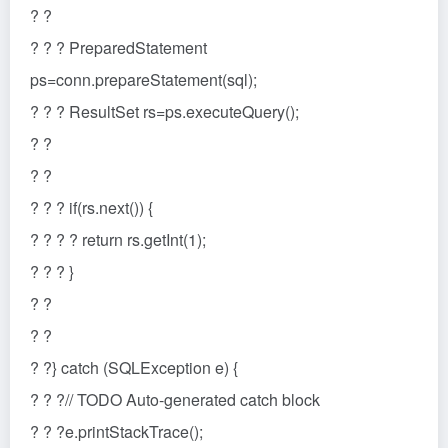
? ?
? ? ? PreparedStatement
ps=conn.prepareStatement(sql);
? ? ? ResultSet rs=ps.executeQuery();
? ?
? ?
? ? ? if(rs.next()) {
? ? ? ? return rs.getInt(1);
? ? ? }
? ?
? ?
? ?} catch (SQLException e) {
? ? ?// TODO Auto-generated catch block
? ? ?e.printStackTrace();