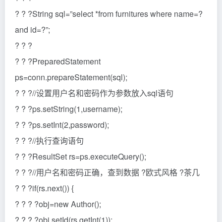
? ? ?String sql=”select *from furnitures where name=?
and id=?”;
? ? ?
? ? ?PreparedStatement
ps=conn.prepareStatement(sql);
? ? ?//设置用户名和密码作为参数放入sql语句
? ? ?ps.setString(1,username);
? ? ?ps.setInt(2,password);
? ? ?//执行查询语句
? ? ?ResultSet rs=ps.executeQuery();
? ? ?//用户名和密码正确，查到数据 ?欧式风格 ?茶几
? ? ?if(rs.next()) {
? ? ? ?obj=new Author();
? ? ? ?obj.setId(rs.getInt(1));