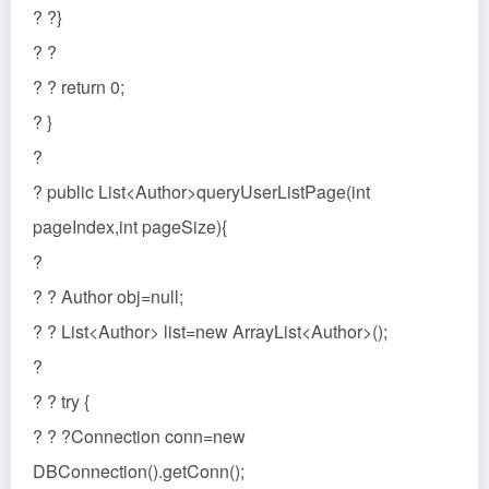
? ?}
? ?
? ? return 0;
? }
?
? public List<Author>queryUserListPage(int
pageIndex,int pageSize){
?
? ? Author obj=null;
? ? List<Author> list=new ArrayList<Author>();
?
? ? try {
? ? ?Connection conn=new
DBConnection().getConn();