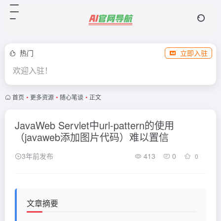
热门
立即入驻
欢迎入驻！
首页
•
更多资源
•
随心笔谈
•
正文
JavaWeb Servlet中url-pattern的使用
（javaweb添加图片代码）难以置信
3年前发布
413
0
0
文章摘要