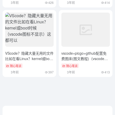
3年前
426
3年前
414
VScode？隐藏大量无用的文件
vscode+picgo+github配置免
比如在看Linux？kernel或boot
费图床(图文教程)（vscode如
时候（vscode图标不显示）这
何使用pip）学到了
随心笔谈
随心笔谈
都可以
3年前
397
3年前
413