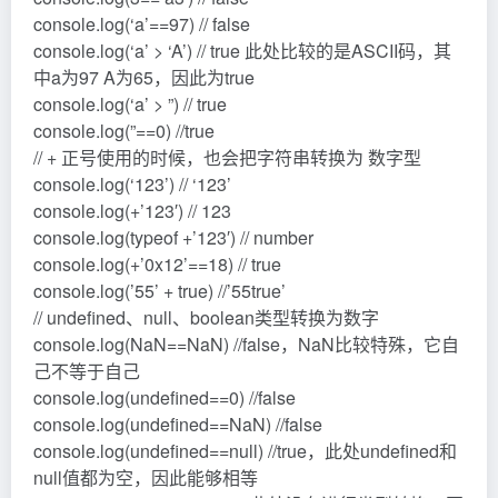
console.log(‘a’==97) // false
console.log(‘a’ > ‘A’) // true 此处比较的是ASCII码，其
中a为97 A为65，因此为true
console.log(‘a’ > ”) // true
console.log(”==0) //true
// + 正号使用的时候，也会把字符串转换为 数字型
console.log(‘123’) // ‘123’
console.log(+’123′) // 123
console.log(typeof +’123′) // number
console.log(+’0x12’==18) // true
console.log(’55’ + true) //’55true’
// undefined、null、boolean类型转换为数字
console.log(NaN==NaN) //false，NaN比较特殊，它自
己不等于自己
console.log(undefined==0) //false
console.log(undefined==NaN) //false
console.log(undefined==null) //true，此处undefined和
null值都为空，因此能够相等