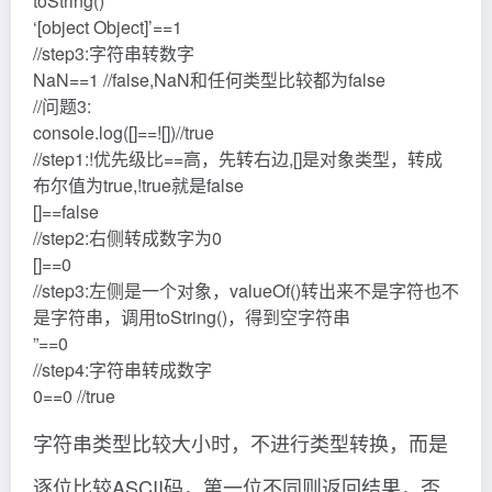
toString()
‘[object Object]’==1
//step3:字符串转数字
NaN==1 //false,NaN和任何类型比较都为false
//问题3:
console.log([]==![])//true
//step1:!优先级比==高，先转右边,[]是对象类型，转成
布尔值为true,!true就是false
[]==false
//step2:右侧转成数字为0
[]==0
//step3:左侧是一个对象，valueOf()转出来不是字符也不
是字符串，调用toString()，得到空字符串
”==0
//step4:字符串转成数字
0==0 //true
字符串类型比较大小时，不进行类型转换，而是
逐位比较ASCII码，第一位不同则返回结果，否