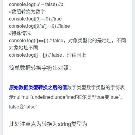
console.log(‘5′ – false) //0
//数组转换为数字
console.log([9]==9) //true
console.log([9,’a’]==9) //false
//特殊情况
console.log({}=={}) // false，对象类型比的是地址，不同
对象地址不同
console.log([]==[]) // false，理由同上
简单数据转换字符串对照：
原始数据类型
转换之后的值
数字类型数字类型的字符表
示null‘null’undefined‘undefined’布尔类型true变’true’，
false变’false’
此处注意点为转换为string类型为