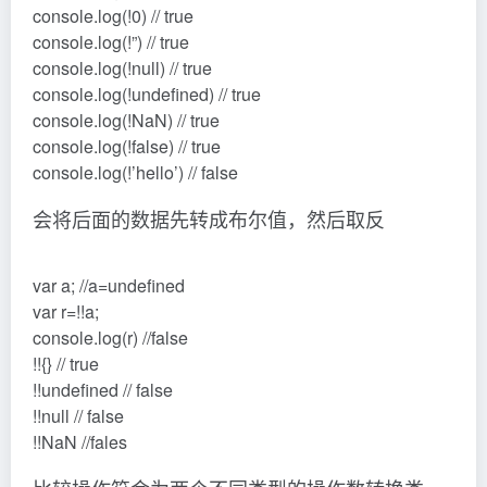
console.log(!0) // true
console.log(!”) // true
console.log(!null) // true
console.log(!undefined) // true
console.log(!NaN) // true
console.log(!false) // true
console.log(!’hello’) // false
会将后面的数据先转成布尔值，然后取反
var a; //a=undefined
var r=!!a;
console.log(r) //false
!!{} // true
!!undefined // false
!!null // false
!!NaN //fales