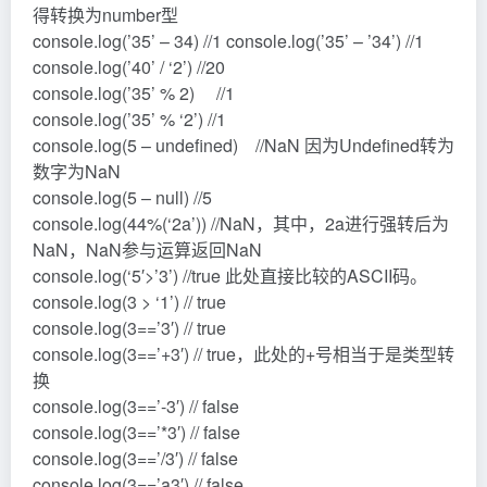
得转换为number型
console.log(’35’ – 34) //1 console.log(’35’ – ’34’) //1
console.log(’40’ / ‘2’) //20
console.log(’35’ % 2) //1
console.log(’35’ % ‘2’) //1
console.log(5 – undefined) //NaN 因为Undefined转为
数字为NaN
console.log(5 – null) //5
console.log(44%(‘2a’)) //NaN，其中，2a进行强转后为
NaN，NaN参与运算返回NaN
console.log(‘5′>’3’) //true 此处直接比较的ASCII码。
console.log(3 > ‘1’) // true
console.log(3==’3′) // true
console.log(3==’+3′) // true，此处的+号相当于是类型转
换
console.log(3==’-3′) // false
console.log(3==’*3′) // false
console.log(3==’/3′) // false
console.log(3==’a3′) // false