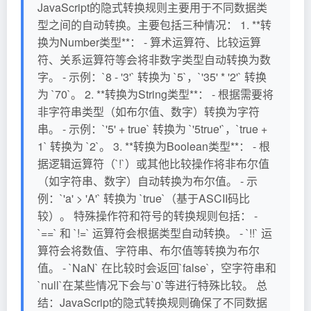
JavaScript的隐式转换规则主要用于不同数据类
型之间的自动转换。主要包括三种情况： 1. **转
换为Number类型**： - 算术运算符、比较运算
符、关系运算符等会将非数字类型自动转换为数
字。 - 示例：`8 - '3'` 转换为 `5`，`'35' * '2'` 转换
为 `70`。 2. **转换为String类型**： - 根据需要将
非字符串类型（如布尔值、数字）转换为字符
串。 - 示例：`'5' + true` 转换为 `'5true'`，`true +
1` 转换为 `2`。 3. **转换为Boolean类型**： - 根
据逻辑运算符（`!`）或其他比较操作将非布尔值
（如字符串、数字）自动转换为布尔值。 - 示
例：`'a' > 'A'` 转换为 `true`（基于ASCII码比
较）。 特殊操作符和符号的转换规则包括： -
`==` 和 `!=` 运算符会根据类型自动转换。 - `!!` 运
算符会将数值、字符串、布尔值等转换为布尔
值。 - `NaN` 在比较时会返回`false`，空字符串和
`null`在某些情况下会与`0`等进行特殊比较。 总
结：JavaScript的隐式转换规则确保了不同数据