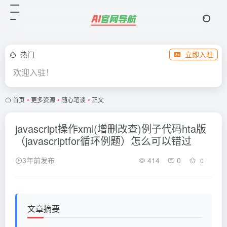
热门
立即入驻
欢迎入驻！
首页
•
更多资源
•
随心笔谈
•
正文
javascript操作xml(增删改查)例子代码hta版
（javascriptfor循环例题）怎么可以错过
3年前发布
414
0
0
文章摘要