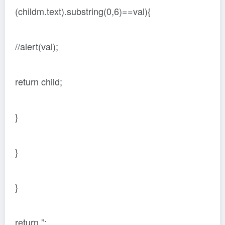
(childm.text).substring(0,6)==val){
//alert(val);
return child;
}
}
}
return ”;