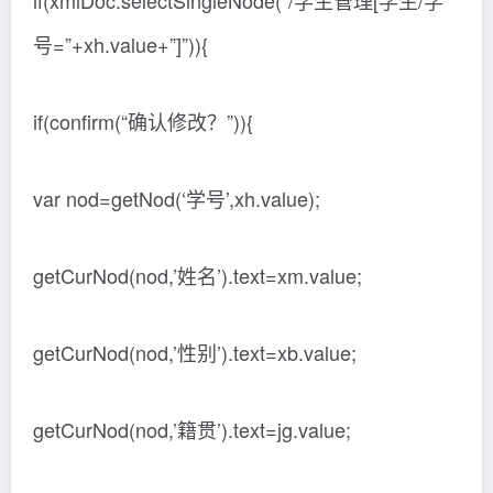
if(xmlDoc.selectSingleNode(“/学生管理[学生/学
号=”+xh.value+”]”)){
if(confirm(“确认修改？”)){
var nod=getNod(‘学号’,xh.value);
getCurNod(nod,’姓名’).text=xm.value;
getCurNod(nod,’性别’).text=xb.value;
getCurNod(nod,’籍贯’).text=jg.value;