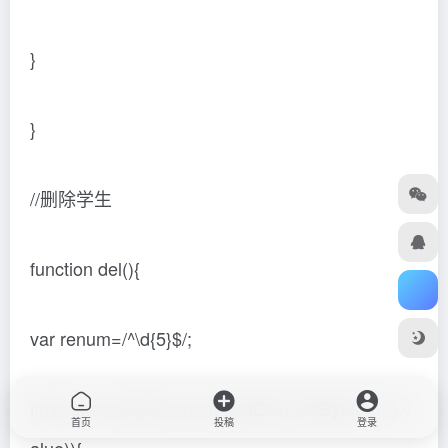
}
}
//删除学生
function del(){
var renum=/^\d{5}$/;
if(renum.exec(document.getElementById(“xh”).v
首页
投稿
登录