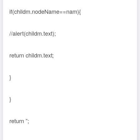
if(childm.nodeName==nam){
//alert(childm.text);
return childm.text;
}
}
return ”;