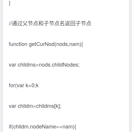
}
//通过父节点和子节点名返回子节点
function getCurNod(nods,nam){
var childms=nods.childNodes;
for(var k=0;k
var childm=childms[k];
if(childm.nodeName==nam){