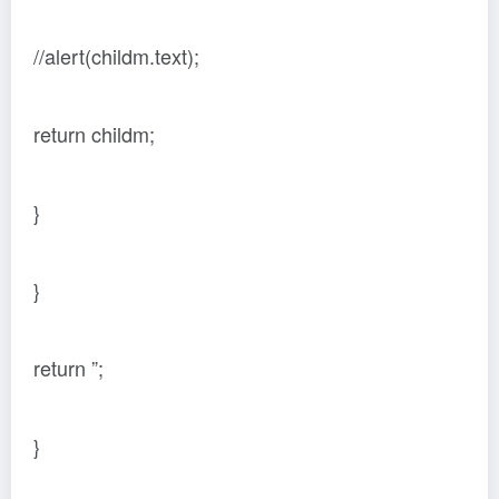
//alert(childm.text);
return childm;
}
}
return ”;
}