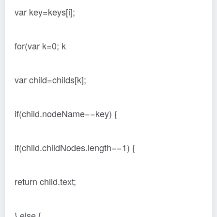
var key=keys[i];
for(var k=0; k
var child=childs[k];
if(child.nodeName==key) {
if(child.childNodes.length==1) {
return child.text;
} else {