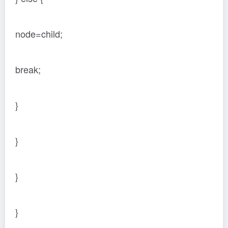
node=child;
break;
}
}
}
}