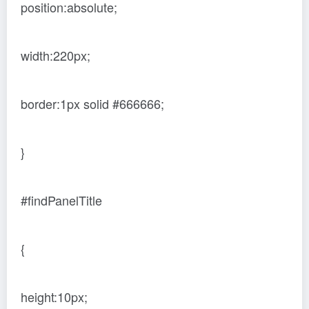
position:absolute;
width:220px;
border:1px solid #666666;
}
#findPanelTitle
{
height:10px;