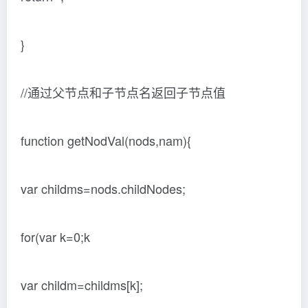
}
//通过父节点和子节点名返回子节点值
function getNodVal(nods,nam){
var childms=nods.childNodes;
for(var k=0;k
var childm=childms[k];