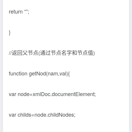
return “”;
}
//返回父节点(通过节点名字和节点值)
function getNod(nam,val){
var node=xmlDoc.documentElement;
var childs=node.childNodes;