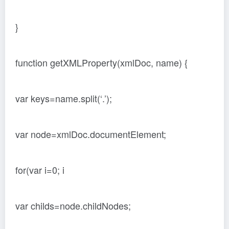
}
function getXMLProperty(xmlDoc, name) {
var keys=name.split(‘.’);
var node=xmlDoc.documentElement;
for(var i=0; i
var childs=node.childNodes;