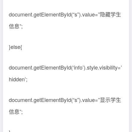
document.getElementById(“s”).value=”隐藏学生
信息”;
}else{
document.getElementById(‘info’).style.visibility=’
hidden’;
document.getElementById(“s”).value=”显示学生
信息”;