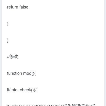
return false;
}
}
//修改
function mod(){
if(info_check()){