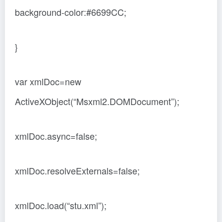
background-color:#6699CC;
}
var xmlDoc=new
ActiveXObject(“Msxml2.DOMDocument”);
xmlDoc.async=false;
xmlDoc.resolveExternals=false;
xmlDoc.load(“stu.xml”);