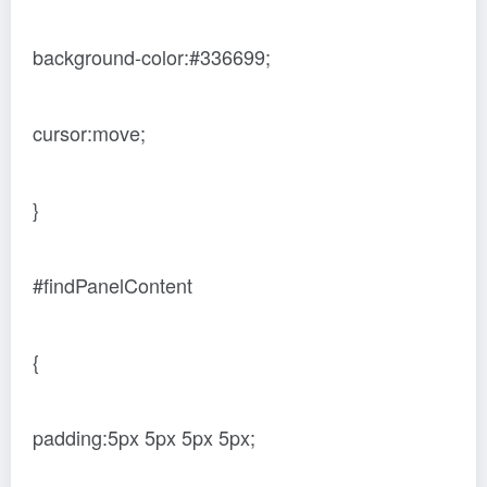
background-color:#336699;
cursor:move;
}
#findPanelContent
{
padding:5px 5px 5px 5px;