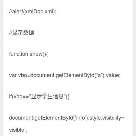
//alert(xmlDoc.xml);
//显示数据
function show(){
var vbo=document.getElementById(“s”).value;
if(vbo==”显示学生信息”){
document.getElementById(‘info’).style.visibility=’
visible’;