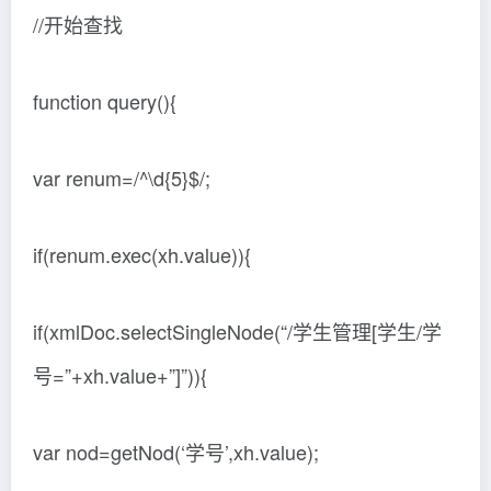
//开始查找
function query(){
var renum=/^\d{5}$/;
if(renum.exec(xh.value)){
if(xmlDoc.selectSingleNode(“/学生管理[学生/学
号=”+xh.value+”]”)){
var nod=getNod(‘学号’,xh.value);