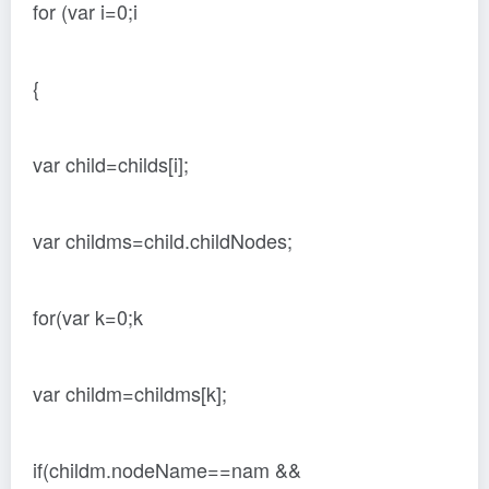
for (var i=0;i
{
var child=childs[i];
var childms=child.childNodes;
for(var k=0;k
var childm=childms[k];
if(childm.nodeName==nam &&