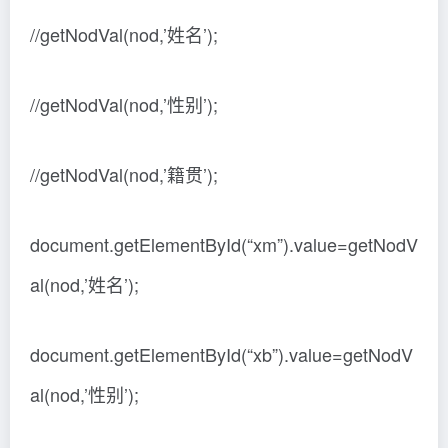
//getNodVal(nod,’姓名’);
//getNodVal(nod,’性别’);
//getNodVal(nod,’籍贯’);
document.getElementById(“xm”).value=getNodV
al(nod,’姓名’);
document.getElementById(“xb”).value=getNodV
al(nod,’性别’);