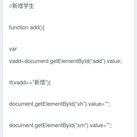
//新增学生
function add(){
var
vadd=document.getElementById(“add”).value;
if(vadd==”新增”){
document.getElementById(“xh”).value=””;
document.getElementById(“xm”).value=””;