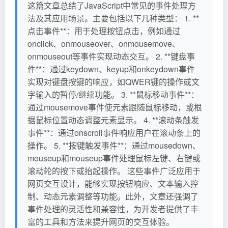
这篇文章总结了JavaScript中常见的事件处理方
法及其应用场景。主要包括以下几种类型： 1. **
点击事件**：用于处理按钮点击，例如通过
onclick、onmouseover、onmousemove、
onmouseout等事件实现动态交互。 2. **键盘事
件**：通过keydown、keyup和onkeydown事件
实现对键盘按键的响应，如QWER键的操作或文
字输入的暂停/继续功能。 3. **鼠标移动事件**：
通过mousemove事件使元素跟随鼠标移动，或根
据鼠标位置动态调整元素显示。 4. **滚动条触发
事件**：通过onscroll事件响应用户在滚动条上的
操作。 5. **按键触发事件**：通过mousedown、
mouseup和mouseup事件处理鼠标左键、右键或
滚动轮的按下或抬起操作。 这些事件广泛应用于
网页交互设计，能够实现按钮响应、文本输入控
制、动态元素调整等功能。此外，文章还强调了
事件处理的灵活性和兼容性，为开发者提供了丰
富的工具和方法来提升网页的交互体验。