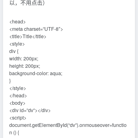
以，不用点击）
<head>
<meta charset=”UTF-8″>
<title>Title</title>
<style>
div {
width: 200px;
height: 200px;
background-color: aqua;
}
</style>
</head>
<body>
<div id=”dv”></div>
<script>
document.getElementById(“dv”).onmouseover=functio
n () {