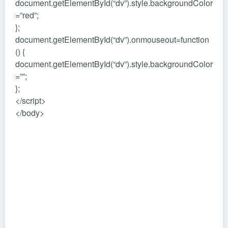
document.getElementById(“dv”).style.backgroundColor
=”red”;
};
document.getElementById(“dv”).onmouseout=function
() {
document.getElementById(“dv”).style.backgroundColor
=””;
};
</script>
</body>