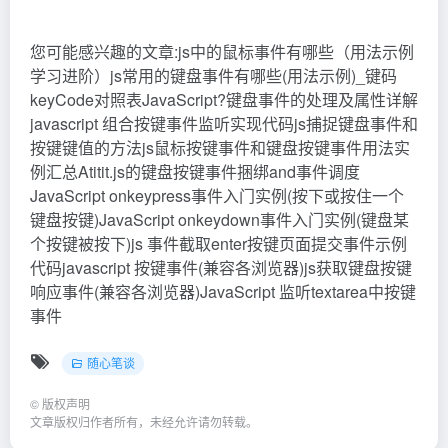
您可能感兴趣的文章:js中的鼠标事件有哪些（用法示例
学习进阶）js常用的键盘事件有哪些(用法示例)_键码
keyCode对照表JavaScript?键盘事件的处理及属性详解
javascript 组合按键事件监听实现代码js捕捉键盘事件和
按键键值的方法js鼠标按键事件和键盘按键事件用法实
例汇总Atitit.js的键盘按键事件捆绑and事件调度
JavaScript onkeypress事件入门实例(按下或按住一个
键盘按键)JavaScript onkeydown事件入门实例(键盘某
个按键被按下)js 事件截取enter按键页面提交事件示例
代码javascript 按键事件(兼容各浏览器)js获取键盘按键
响应事件(兼容各浏览器)JavaScript 监听textarea中按键
事件
随心笔谈
©
版权声明
文章版权归作者所有，未经允许请勿转载。