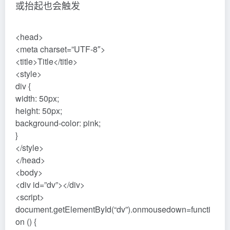
或抬起也会触发
<head>
<meta charset=”UTF-8″>
<title>Title</title>
<style>
div {
width: 50px;
height: 50px;
background-color: pink;
}
</style>
</head>
<body>
<div id=”dv”></div>
<script>
document.getElementById(“dv”).onmousedown=functi
on () {