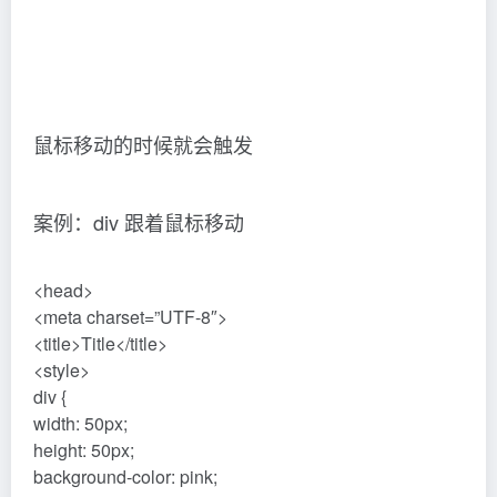
鼠标移动的时候就会触发
案例：div 跟着鼠标移动
<head>
<meta charset=”UTF-8″>
<title>Title</title>
<style>
div {
width: 50px;
height: 50px;
background-color: pink;