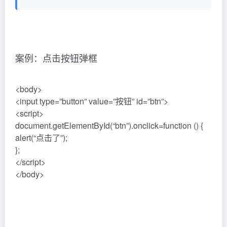
案例：点击按钮弹框
<body>
<input type=”button” value=”按钮” id=”btn”>
<script>
document.getElementById(“btn”).onclick=function () {
alert(“点击了”);
};
</script>
</body>