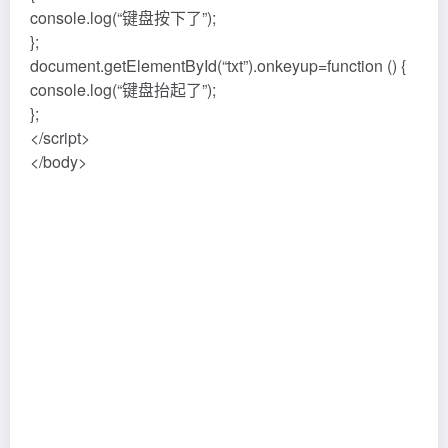
console.log(“键盘按下了”);
};
document.getElementById(“txt”).onkeyup=function () {
console.log(“键盘抬起了”);
};
</script>
</body>