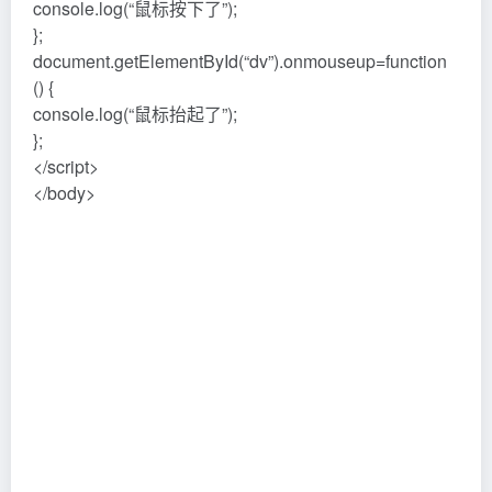
console.log(“鼠标按下了”);
};
document.getElementById(“dv”).onmouseup=function
() {
console.log(“鼠标抬起了”);
};
</script>
</body>