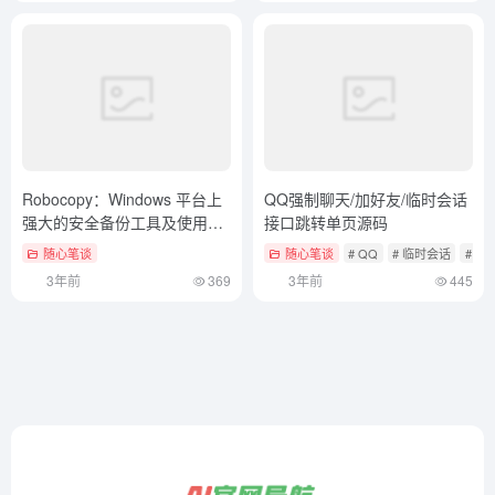
Robocopy：Windows 平台上
QQ强制聊天/加好友/临时会话
强大的安全备份工具及使用教
接口跳转单页源码
程
随心笔谈
随心笔谈
# QQ
# 临时会话
# 加
3年前
369
3年前
445