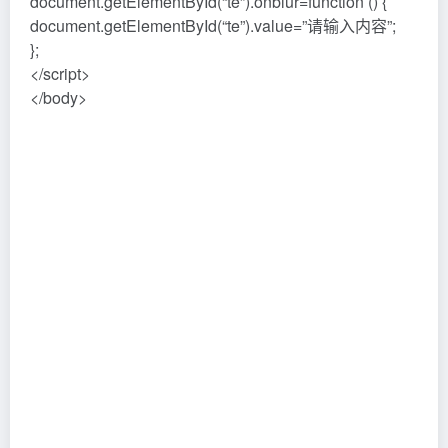
document.getElementById(“te”).onblur=function () {
document.getElementById(“te”).value=”请输入内容”;
};
</script>
</body>