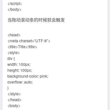
</script>
</body>
当拖动滚动条的时候就会触发
<head>
<meta charset=”UTF-8″>
<title>Title</title>
<style>
div {
width: 100px;
height: 100px;
background-color: pink;
overflow: auto;
}
</style>
</head>
<body>