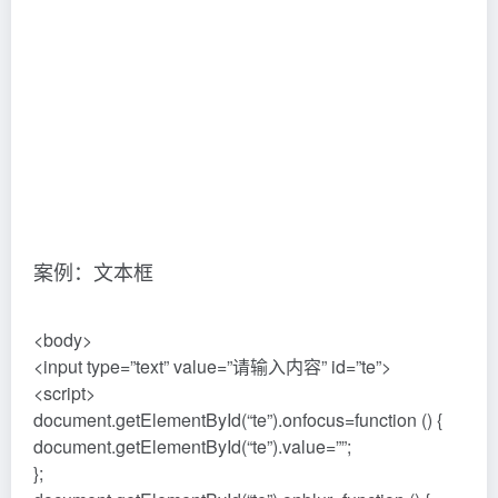
案例：文本框
<body>
<input type=”text” value=”请输入内容” id=”te”>
<script>
document.getElementById(“te”).onfocus=function () {
document.getElementById(“te”).value=””;
};