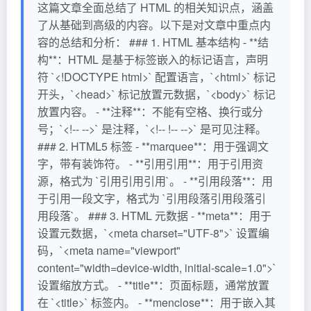
这篇文章全面总结了 HTML 的相关知识点，涵盖
了从基础到高级的内容。以下是对文章中重点内
容的总结和分析： ### 1. HTML 基本结构 - **结
构**：HTML 是基于标签嵌入的标记语言，声明
符 `<!DOCTYPE html>` 配置语言，`<html>` 标记
开头，`<head>` 标记放置元数据，`<body>` 标记
放置内容。 - **注释**：不能有空格、换行或分
号；`<!-- -->` 是注释，`<!-- !-- -->` 是可见注释。
### 2. HTML5 标签 - **marquee**：用于强调文
字，带有装饰符。 - **引用引用**：用于引用资
源，格式为 `引用引用引用`。 - **引用段落**：用
于引用一段文字，格式为 `引用段落引用段落引
用段落`。 ### 3. HTML 元数据 - **meta**：用于
设置元数据，`<meta charset="UTF-8">` 设置编
码，`<meta name="viewport"
content="width=device-width, initial-scale=1.0">`
设置缩放方式。 - **title**：页面标题，通常放置
在 `<title>` 标签内。 - **menclose**：用于嵌入其