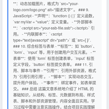
**：动态加载图片，格式为 `src="your-
logo.com/logo.png" alt="描述文字"`。 ### 9.
JavaScript - **声明**：`function () { }` 定义函数，
`var myVar = "value";` 定义变量。 - **外部脚本
**：`<script src="your-ssb-file.ssb"></script>` 引
用。 - **内联脚本**：`<script
type="text/javascript" dir="path">` 或 `src=[ ]/`.
### 10. 综合标签与表单 - **标签**：如 `button`、
`form`、`input` 等，用于创建用户交互元素。 - **
表单**：使用 `form` 标签创建表单，`input` 标签
定义字段，`button` 标签提交表单。 ### 11. 引
用、脚本与事件 - **引用**：引用外部资源，格式
为 `引用引用引用`。 - **脚本**：实现动态交互，
提升用户体验。 - **事件**：绑定事件，如表单提
交。 ### 总结 这篇文章系统地介绍了 HTML 的
基础知识，从结构、标签、元数据到布局、样式
表、脚本和外部资源管理，内容全面且实用。学
习过程中需要注意实践操作，结合项目实践理解