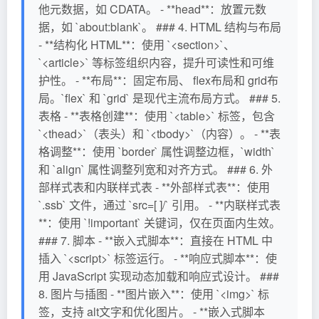
他元数据，如 CDATA。 - **head**：放置元数
据，如 `about:blank`。 ### 4. HTML 结构与布局
- **结构化 HTML**：使用 `<section>`、
`<article>` 等标签组织内容，提升可读性和可维
护性。 - **布局**：固定布局、 flex布局和 grid布
局。`flex` 和 `grid` 是现代主流布局方式。 ### 5.
表格 - **表格创建**：使用 `<table>` 标签，包含
`<thead>`（表头）和 `<tbody>`（内容）。 - **表
格调整**：使用 `border` 属性调整边框，`width`
和 `align` 属性调整列宽和对齐方式。 ### 6. 外
部样式表和内联样式表 - **外部样式表**：使用
`.ssb` 文件，通过 `src=[ ]/` 引用。 - **内联样式表
**：使用 `!important` 关键词，仅在页面内生效。
### 7. 脚本 - **嵌入式脚本**：直接在 HTML 中
插入 `<script>` 标签运行。 - **响应式脚本**：使
用 JavaScript 实现动态加载和响应式设计。 ###
8. 图片与插图 - **图片嵌入**：使用 `<img>` 标
签，支持 alt文字和优化图片。 - **嵌入式脚本