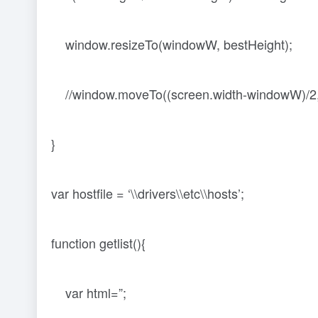
window.resizeTo(windowW, bestHeight);
//window.moveTo((screen.width-windowW)/2,(s
}
var hostfile = ‘\\drivers\\etc\\hosts’;
function getlist(){
var html=”;