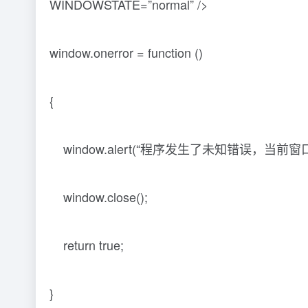
WINDOWSTATE=”normal” />
window.onerror = function ()
{
window.alert(“程序发生了未知错误，当前窗
window.close();
return true;
}