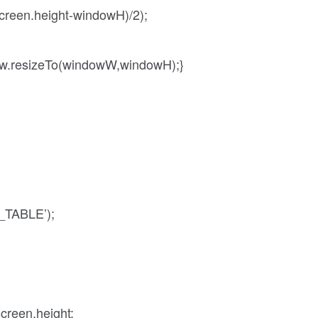
creen.height-windowH)/2);
dow.resizeTo(windowW,windowH);}
_TABLE’);
creen.height;