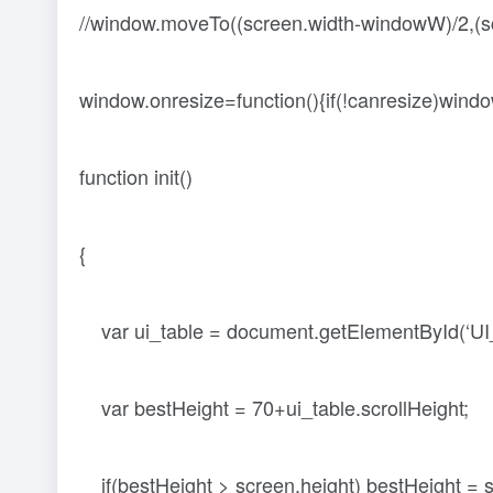
//window.moveTo((screen.width-windowW)/2,(s
window.onresize=function(){if(!canresize)win
function init()
{
var ui_table = document.getElementById(‘UI
var bestHeight = 70+ui_table.scrollHeight;
if(bestHeight > screen.height) bestHeight = s