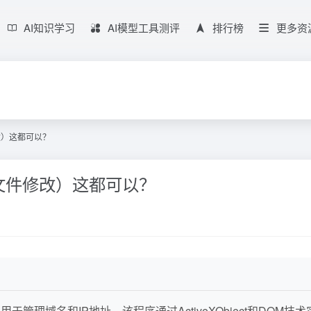
AI知识学习
AI模型工具测评
排行榜
更多资
修改）这都可以？
t 文件修改）这都可以？
，用于管理域名和IP地址。该程序通过ActiveXObject和DOM