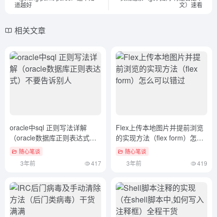
道越好
文）速看
相关文章
oracle中sql 正则写法详解
Flex上传本地图片并提前浏览
（oracle数据库正则表达式）
的实现方法（flex form）怎么
不要告诉别人
可以错过
随心笔谈
随心笔谈
3年前
417
3年前
419