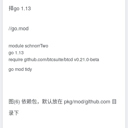
择go 1.13
//go.mod
module schnorrTwo
go 1.13
require github.com/btcsuite/btcd v0.21.0-beta
go mod tidy
图(6) 依赖包，默认放在 pkg/mod/github.com 目
录下