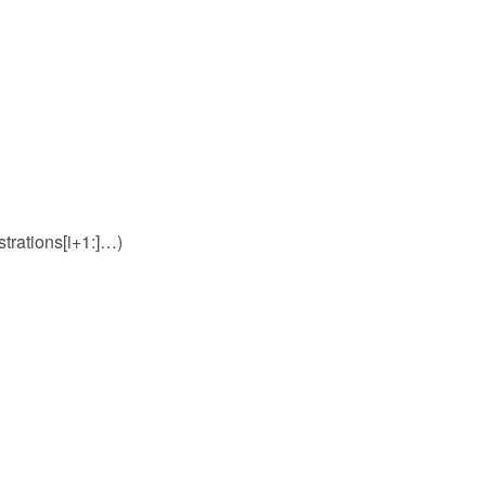
strations[i+1:]…)