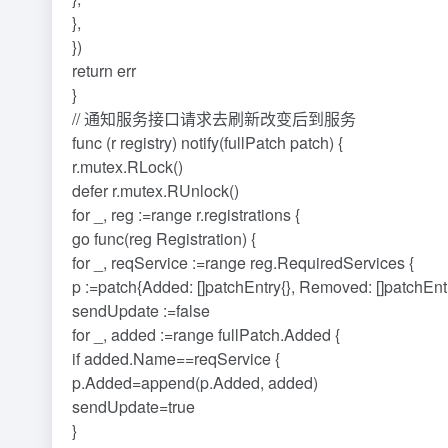
},
})
return err
}
// 通知服务接口请求去刷新改变后到服务
func (r registry) notify(fullPatch patch) {
r.mutex.RLock()
defer r.mutex.RUnlock()
for _, reg :=range r.registrations {
go func(reg Registration) {
for _, reqService :=range reg.RequiredServices {
p :=patch{Added: []patchEntry{}, Removed: []patchEntr
sendUpdate :=false
for _, added :=range fullPatch.Added {
if added.Name==reqService {
p.Added=append(p.Added, added)
sendUpdate=true
}