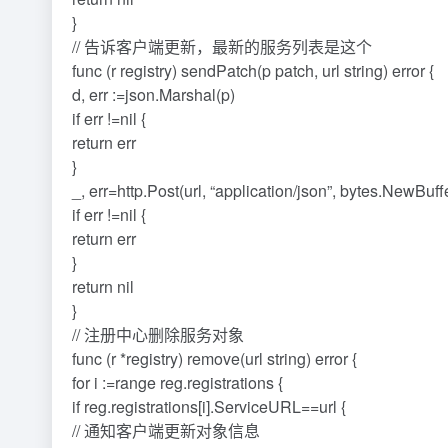
}
// 告诉客户端更新，最新的服务列表是这个
func (r registry) sendPatch(p patch, url string) error {
d, err :=json.Marshal(p)
if err !=nil {
return err
}
_, err=http.Post(url, “application/json”, bytes.NewBuff
if err !=nil {
return err
}
return nil
}
// 注册中心删除服务对象
func (r *registry) remove(url string) error {
for i :=range reg.registrations {
if reg.registrations[i].ServiceURL==url {
// 通知客户端更新对象信息