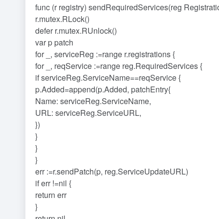
func (r registry) sendRequiredServices(reg Registratio
r.mutex.RLock()
defer r.mutex.RUnlock()
var p patch
for _, serviceReg :=range r.registrations {
for _, reqService :=range reg.RequiredServices {
if serviceReg.ServiceName==reqService {
p.Added=append(p.Added, patchEntry{
Name: serviceReg.ServiceName,
URL: serviceReg.ServiceURL,
})
}
}
}
err :=r.sendPatch(p, reg.ServiceUpdateURL)
if err !=nil {
return err
}
return nil