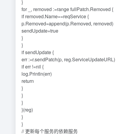
}
for _, removed :=range fullPatch.Removed {
if removed.Name==reqService {
p.Removed=append(p.Removed, removed)
sendUpdate=true
}
}
if sendUpdate {
err :=r.sendPatch(p, reg.ServiceUpdateURL)
if err !=nil {
log.Println(err)
return
}
}
}
}(reg)
}
}
// 更新每个服务的依赖服务