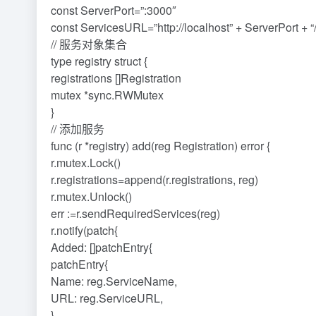
const ServerPort=”:3000″
const ServicesURL=”http://localhost” + ServerPort
// 服务对象集合
type registry struct {
registrations []Registration
mutex *sync.RWMutex
}
// 添加服务
func (r *registry) add(reg Registration) error {
r.mutex.Lock()
r.registrations=append(r.registrations, reg)
r.mutex.Unlock()
err :=r.sendRequiredServices(reg)
r.notify(patch{
Added: []patchEntry{
patchEntry{
Name: reg.ServiceName,
URL: reg.ServiceURL,
},