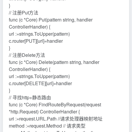
}
// 注册Put方法
func (c *Core) Put(pattern string, handler
ControllerHandler) {
url :=strings.ToUpper(pattern)
c.router[PUT][url]=handler
}
// 注册Delete方法
func (c *Core) Delete(pattern string, handler
ControllerHandler) {
url :=strings.ToUpper(pattern)
c.router[DELETE][url]=handler
}
// 寻找http+静态路由
func (c *Core) FindRouteByRequest(request
*http.Request) ControllerHandler {
uri :=request.URL.Path //请求处理器映射地址
method :=request.Method // 请求类型