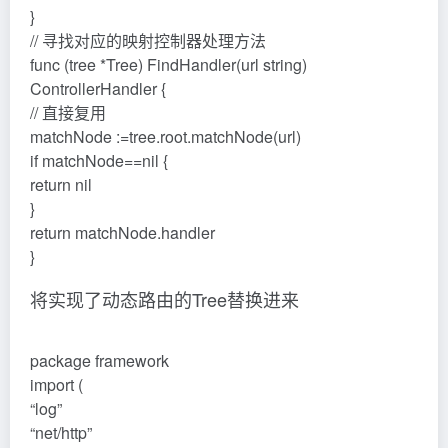
}
// 寻找对应的映射控制器处理方法
func (tree *Tree) FindHandler(url string)
ControllerHandler {
// 直接复用
matchNode :=tree.root.matchNode(url)
if matchNode==nil {
return nil
}
return matchNode.handler
}
将实现了动态路由的Tree替换进来
package framework
import (
“log”
“net/http”