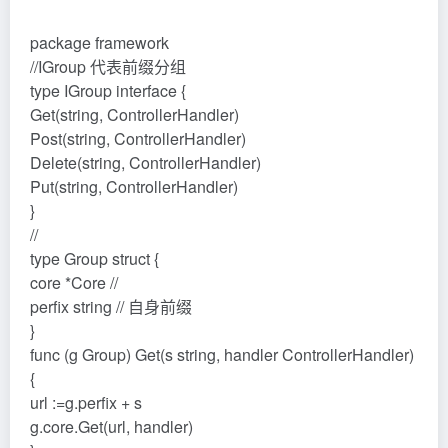
package framework
//IGroup 代表前缀分组
type IGroup interface {
Get(string, ControllerHandler)
Post(string, ControllerHandler)
Delete(string, ControllerHandler)
Put(string, ControllerHandler)
}
//
type Group struct {
core *Core //
perfix string // 自身前缀
}
func (g Group) Get(s string, handler ControllerHandler)
{
url :=g.perfix + s
g.core.Get(url, handler)