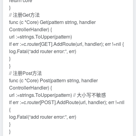
return core
}
// 注册Get方法
func (c *Core) Get(pattern string, handler
ControllerHandler) {
url :=strings.ToUpper(pattern)
if err :=c.router[GET].AddRoute(url, handler); err !=nil {
log.Fatal(“add router error:”, err)
}
}
// 注册Post方法
func (c *Core) Post(pattern string, handler
ControllerHandler) {
url :=strings.ToUpper(pattern) // 大小写不敏感
if err :=c.router[POST].AddRoute(url, handler); err !=nil
{
log.Fatal(“add router error:”, err)
}
}