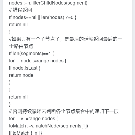
nodes :=n.filterChildNodes(segment)
// 错误返回
if nodes==nil || len(nodes) <=0 {
return nil
}
//如果只有一个子节点了，是最后的话就返回最后的一
个路由节点
if len(segments)==1 {
for _, node :=range nodes {
if node.isLast {
return node
}
}
return nil
}
// 否则持续循环去判断各个节点集合中的递归下一层
for _, v :=range nodes {
toMatch :=v.matchNode(segments[1])
if toMatch !=nil {