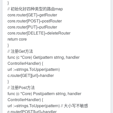
}
// 初始化好四种类型的路由map
core.router[GET]=getRouter
core.router[POST]=postRouter
core.router[PUT]=putRouter
core.router[DELETE]=deleteRouter
return core
}
// 注册Get方法
func (c *Core) Get(pattern string, handler
ControllerHandler) {
url :=strings.ToUpper(pattern)
c.router[GET][url]=handler
}
// 注册Post方法
func (c *Core) Post(pattern string, handler
ControllerHandler) {
url :=strings.ToUpper(pattern) // 大小写不敏感
c.router[POST][url]=handler