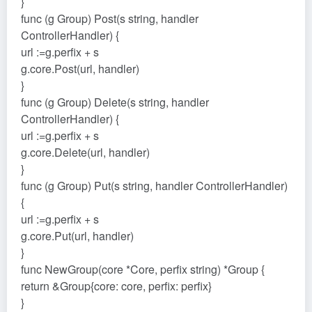
}
func (g Group) Post(s string, handler
ControllerHandler) {
url :=g.perfix + s
g.core.Post(url, handler)
}
func (g Group) Delete(s string, handler
ControllerHandler) {
url :=g.perfix + s
g.core.Delete(url, handler)
}
func (g Group) Put(s string, handler ControllerHandler)
{
url :=g.perfix + s
g.core.Put(url, handler)
}
func NewGroup(core *Core, perfix string) *Group {
return &Group{core: core, perfix: perfix}
}