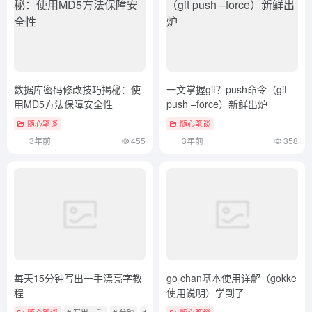
数据库密码修改技巧揭秘：使
一文掌握git？push命令（git
用MD5方法保障安全性
push –force）新鲜出炉
随心笔谈
随心笔谈
3年前
455
3年前
358
每天15分钟写出一手漂亮字教
go chan基本使用详解（gokke
程
使用说明）学到了
随心笔谈
# 写出一手
# 分钟
# 教程
随心笔谈