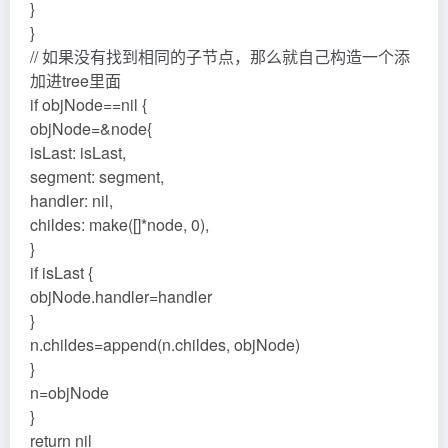
}
}
// 如果没有找到相同的子节点，那么就自己构造一个添
加进tree里面
if objNode==nil {
objNode=&node{
isLast: isLast,
segment: segment,
handler: nil,
childes: make([]*node, 0),
}
if isLast {
objNode.handler=handler
}
n.childes=append(n.childes, objNode)
}
n=objNode
}
return nil