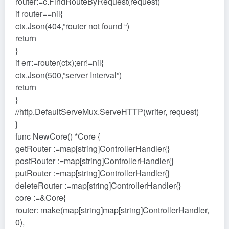
router:=c.FindRouteByRequest(request)
if router==nil{
ctx.Json(404,”router not found “)
return
}
if err:=router(ctx);err!=nil{
ctx.Json(500,”server Interval”)
return
}
//http.DefaultServeMux.ServeHTTP(writer, request)
}
func NewCore() *Core {
getRouter :=map[string]ControllerHandler{}
postRouter :=map[string]ControllerHandler{}
putRouter :=map[string]ControllerHandler{}
deleteRouter :=map[string]ControllerHandler{}
core :=&Core{
router: make(map[string]map[string]ControllerHandler,
0),