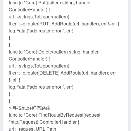
func (c *Core) Put(pattern string, handler
ControllerHandler) {
url :=strings.ToUpper(pattern)
if err :=c.router[PUT].AddRoute(url, handler); err !=nil {
log.Fatal(“add router error:”, err)
}
}
func (c *Core) Delete(pattern string, handler
ControllerHandler) {
url :=strings.ToUpper(pattern)
if err :=c.router[DELETE].AddRoute(url, handler); err
!=nil {
log.Fatal(“add router error:”, err)
}
}
// 寻找http+静态路由
func (c *Core) FindRouteByRequest(request
*http.Request) ControllerHandler {
uri :=request.URL.Path