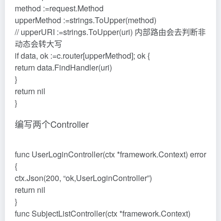
method :=request.Method
upperMethod :=strings.ToUpper(method)
// upperURI :=strings.ToUpper(uri) 内部路由会去判断非
动态会转大写
if data, ok :=c.router[upperMethod]; ok {
return data.FindHandler(uri)
}
return nil
}
编写两个Controller
func UserLoginController(ctx *framework.Context) error
{
ctx.Json(200, “ok,UserLoginController”)
return nil
}
func SubjectListController(ctx *framework.Context)