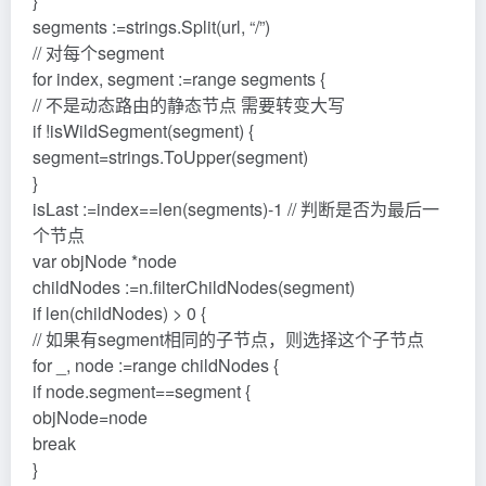
}
segments :=strings.Split(url, “/”)
// 对每个segment
for index, segment :=range segments {
// 不是动态路由的静态节点 需要转变大写
if !isWildSegment(segment) {
segment=strings.ToUpper(segment)
}
isLast :=index==len(segments)-1 // 判断是否为最后一
个节点
var objNode *node
childNodes :=n.filterChildNodes(segment)
if len(childNodes) > 0 {
// 如果有segment相同的子节点，则选择这个子节点
for _, node :=range childNodes {
if node.segment==segment {
objNode=node
break
}