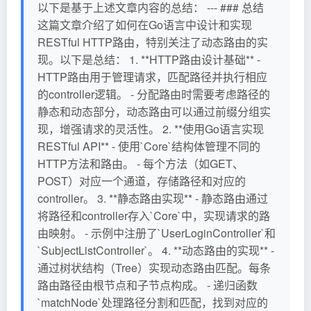
以下是基于上述文章内容的总结： --- ### 总结
这篇文章介绍了如何在Go语言中设计和实现
RESTful HTTP路由，特别关注了动态路由的实
现。以下是总结： 1. **HTTP路由设计基础** -
HTTP路由用于管理请求，匹配路径并执行相应
的controller逻辑。 - 分配路由时需要考虑路径的
静态和动态部分，动态路由可以通过前缀分组实
现，增强请求的灵活性。 2. **使用Go语言实现
RESTful API** - 使用`Core`结构体管理不同的
HTTP方法和路由。 - 每个方法（如GET、
POST）对应一个通道，存储路径和对应的
controller。 3. **静态路由实现** - 静态路由通过
将路径和controller存入`Core`中，实现请求的路
由映射。 - 示例中注册了`UserLoginController`和
`SubjectListController`。 4. **动态路由的实现** -
通过树状结构（Tree）实现动态路由匹配。每条
路由路径由根节点和子节点构成。 - 递归函数
`matchNode`处理路径分割和匹配，找到对应的