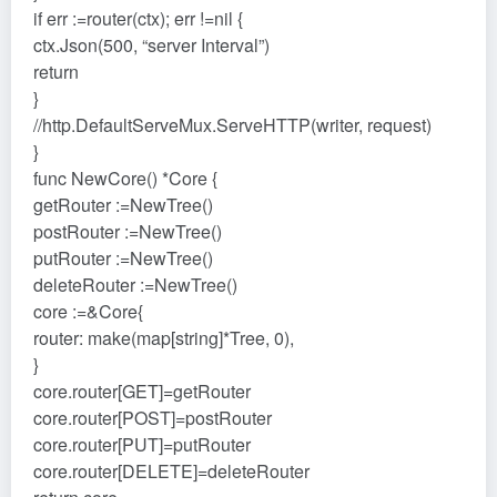
if err :=router(ctx); err !=nil {
ctx.Json(500, “server Interval”)
return
}
//http.DefaultServeMux.ServeHTTP(writer, request)
}
func NewCore() *Core {
getRouter :=NewTree()
postRouter :=NewTree()
putRouter :=NewTree()
deleteRouter :=NewTree()
core :=&Core{
router: make(map[string]*Tree, 0),
}
core.router[GET]=getRouter
core.router[POST]=postRouter
core.router[PUT]=putRouter
core.router[DELETE]=deleteRouter