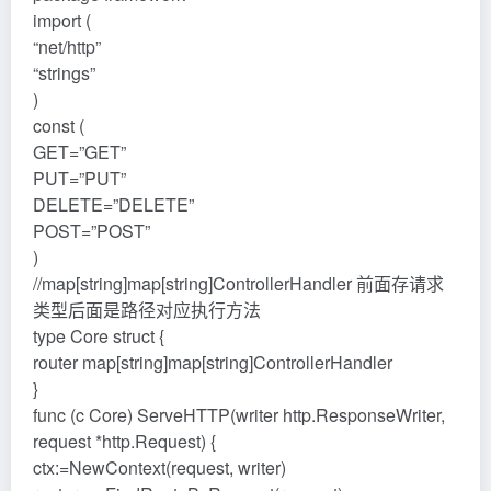
import (
“net/http”
“strings”
)
const (
GET=”GET”
PUT=”PUT”
DELETE=”DELETE”
POST=”POST”
)
//map[string]map[string]ControllerHandler 前面存请求
类型后面是路径对应执行方法
type Core struct {
router map[string]map[string]ControllerHandler
}
func (c Core) ServeHTTP(writer http.ResponseWriter,
request *http.Request) {
ctx:=NewContext(request, writer)