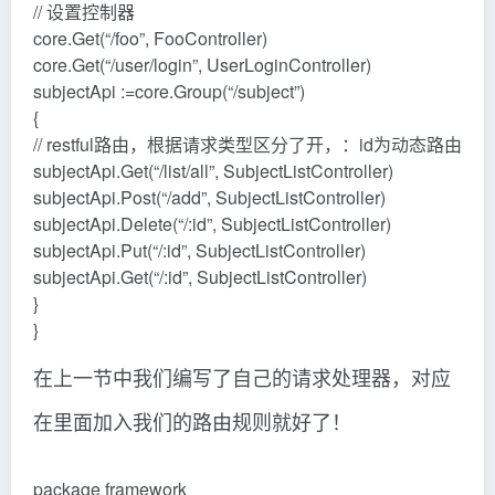
// 设置控制器
core.Get(“/foo”, FooController)
core.Get(“/user/login”, UserLoginController)
subjectApi :=core.Group(“/subject”)
{
// restful路由，根据请求类型区分了开，：id为动态路由
subjectApi.Get(“/list/all”, SubjectListController)
subjectApi.Post(“/add”, SubjectListController)
subjectApi.Delete(“/:id”, SubjectListController)
subjectApi.Put(“/:id”, SubjectListController)
subjectApi.Get(“/:id”, SubjectListController)
}
}
在上一节中我们编写了自己的请求处理器，对应
在里面加入我们的路由规则就好了！
package framework