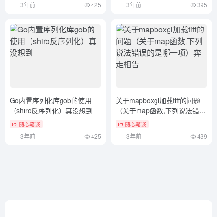
3年前
425
3年前
395
事儿）怎么可以错过
Go内置序列化库gob的使用
关于mapboxgl加载tiff的问题
（shiro反序列化）真没想到
（关于map函数,下列说法错误
的是哪一项）奔走相告
随心笔谈
随心笔谈
3年前
425
3年前
439