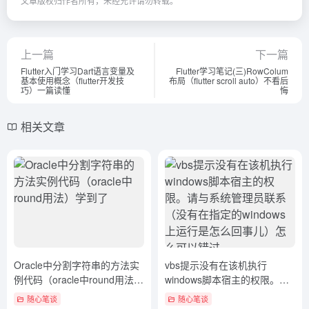
文章版权归作者所有，未经允许请勿转载。
上一篇
下一篇
Flutter入门学习Dart语言变量及
Flutter学习笔记(三)RowColum
基本使用概念（flutter开发技
布局（flutter scroll auto）不看后
巧）一篇读懂
悔
相关文章
Oracle中分割字符串的方法实
vbs提示没有在该机执行
例代码（oracle中round用法）
windows脚本宿主的权限。请
学到了
与系统管理员联系（没有在指
随心笔谈
随心笔谈
定的windows上运行是怎么回