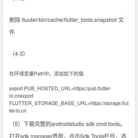
删除 fluuter/bin/cache/flutter_tools.snapshot 文
件
（4-3）
在环境变量Path中，添加如下的值
export PUB_HOSTED_URL=https://pub.flutter-
io.cnexport
FLUTTER_STORAGE_BASE_URL=https://storage.flut
ter-io.cn
（5）下载完整的androidstudio sdk cmd tools。
打开sdk manager界面，点击Sdk Tools栏目，选