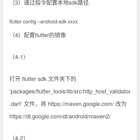
（3）通过指令配置本地sdk路径
flutter config –android-sdk xxxx
（4）配置flutter的镜像
（4-1）
打开 flutter sdk 文件夹下的
‘packages/flutter_tools/lib/src/http_host_validator
.dart’ 文件，将 https://maven.google.com/ 改为
https://dl.google.com/dl/android/maven2/
（4-2）