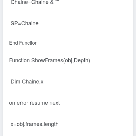
Chaine=Chaine & “”
SP=Chaine
End Function
Function ShowFrames(obj,Depth)
Dim Chaine,x
on error resume next
x=obj.frames.length