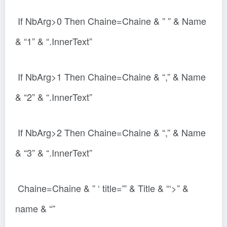
If NbArg>0 Then Chaine=Chaine & ” ” & Name
& “1” & “.InnerText”
If NbArg>1 Then Chaine=Chaine & “,” & Name
& “2” & “.InnerText”
If NbArg>2 Then Chaine=Chaine & “,” & Name
& “3” & “.InnerText”
Chaine=Chaine & ” ‘ title='” & Title & “‘>” &
name & “”