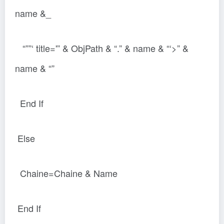
name &_
“””‘ title='” & ObjPath & “.” & name & “‘>” &
name & “”
End If
Else
Chaine=Chaine & Name
End If