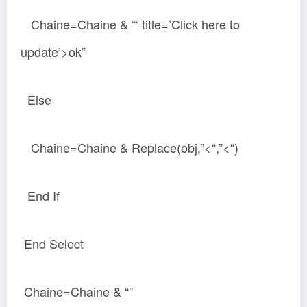
Chaine=Chaine & “‘ title=’Click here to
update’>ok”
Else
Chaine=Chaine & Replace(obj,”<“,”<“)
End If
End Select
Chaine=Chaine & “”