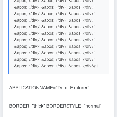
&apos; </div>' &apos; </div>' &apos; </div>'
&apos; </div>' &apos; </div>' &apos; </div>'
&apos; </div>' &apos; </div>' &apos; </div>'
&apos; </div>' &apos; </div>' &apos; </div>'
&apos; </div>' &apos; </div>' &apos; </div>'
&apos; </div>' &apos; </div>' &apos; </div>'
&apos; </div>' &apos; </div>' &apos; </div>'
&apos; </div>' &apos; </div>' &apos; </div>'
&apos; </div>' &apos; </div>' &apos; </div>'
&apos; </div>' &apos; </div>' &apos; </div>'
&apos; </div>' &apos; </div>' &apos; </div&gt
APPLICATIONNAME=”Dom_Explorer”
BORDER=”thick” BORDERSTYLE=”normal”