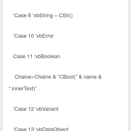
‘Case 8 ‘vbString – CStr()
‘Case 10 ‘vbError
Case 11 ‘vbBoolean
Chaine=Chaine & “CBool(” & name &
“.innerText)”
‘Case 12 ‘vbVariant
‘Case 13 ‘vbDataObject