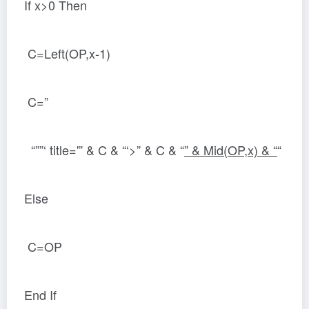
If x>0 Then
C=Left(OP,x-1)
C=”
“””‘ title='” & C & “‘>” & C & “
” & Mid(OP,x) & “
“
Else
C=OP
End If