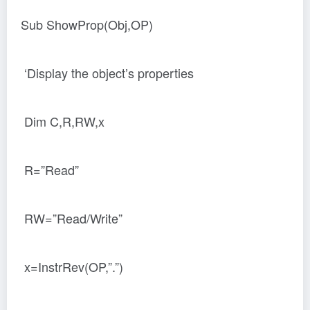
Sub ShowProp(Obj,OP)
‘Display the object’s properties
Dim C,R,RW,x
R=”Read”
RW=”Read/Write”
x=InstrRev(OP,”.”)