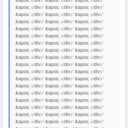
&apos; </div>' &apos; </div>' &apos; </div>'
&apos; </div>' &apos; </div>' &apos; </div>'
&apos; </div>' &apos; </div>' &apos; </div>'
&apos; </div>' &apos; </div>' &apos; </div>'
&apos; </div>' &apos; </div>' &apos; </div>'
&apos; </div>' &apos; </div>' &apos; </div>'
&apos; </div>' &apos; </div>' &apos; </div>'
&apos; </div>' &apos; </div>' &apos; </div>'
&apos; </div>' &apos; </div>' &apos; </div>'
&apos; </div>' &apos; </div>' &apos; </div>'
&apos; </div>' &apos; </div>' &apos; </div>'
&apos; </div>' &apos; </div>' &apos; </div>'
&apos; </div>' &apos; </div>' &apos; </div>'
&apos; </div>' &apos; </div>' &apos; </div>'
&apos; </div>' &apos; </div>' &apos; </div>'
&apos; </div>' &apos; </div>' &apos; </div>'
&apos; </div>' &apos; </div>' &apos; </div>'