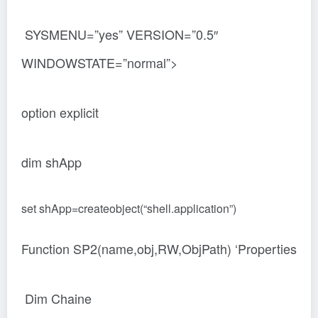
SYSMENU=”yes” VERSION=”0.5″
WINDOWSTATE=”normal”>
option explicit
dim shApp
set shApp=createobject(“shell.application”)
Function SP2(name,obj,RW,ObjPath) ‘Properties
Dim Chaine