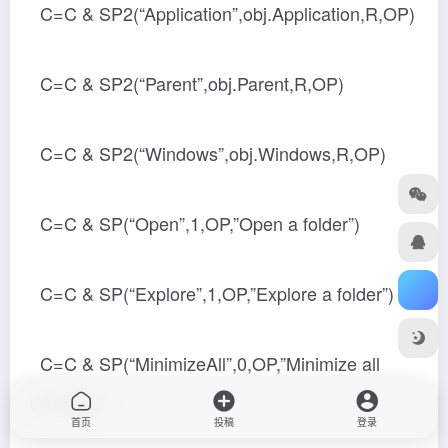
C=C & SP2(“Application”,obj.Application,R,OP)
C=C & SP2(“Parent”,obj.Parent,R,OP)
C=C & SP2(“Windows”,obj.Windows,R,OP)
C=C & SP(“Open”,1,OP,”Open a folder”)
C=C & SP(“Explore”,1,OP,”Explore a folder”)
C=C & SP(“MinimizeAll”,0,OP,”Minimize all
windows”)
首页
投稿
登录