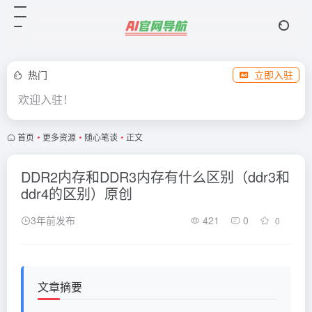
热门
立即入驻
欢迎入驻！
首页
•
更多资源
•
随心笔谈
•
正文
DDR2内存和DDR3内存有什么区别（ddr3和
ddr4的区别）原创
3年前发布
421
0
0
文章摘要