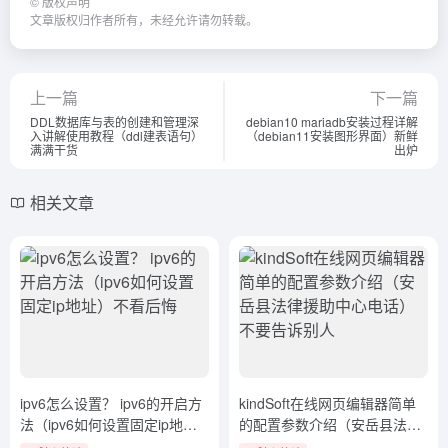
©
版权声明
文章版权归作者所有，未经允许请勿转载。
上一篇
下一篇
DDL数据库与表的创建和管理深
debian10 mariadb安装过程详解
入讲解使用教程（ddl建表语句）
（debian11安装图形界面）新鲜
满满干货
出炉
相关文章
ipv6怎么设置？ ipv6的开启方
kindSoft在线网页编辑器简单
法（ipv6如何设置固定ip地
的配置参数介绍（安岳县法律
址）不看后悔
援助中心电话）不要告诉别人