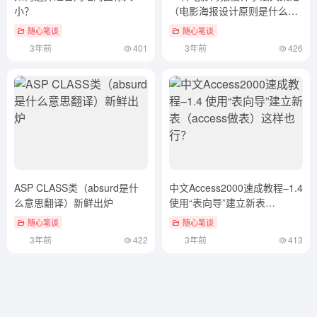
小？
（电影海报设计原则是什么）
墙裂推荐
随心笔谈
随心笔谈
3年前
401
3年前
426
ASP CLASS类（absurd是什
中文Access2000速成教程–1.4
么意思翻译）新鲜出炉
使用“表向导”建立新表
（access做表）这样也行？
随心笔谈
随心笔谈
3年前
422
3年前
413