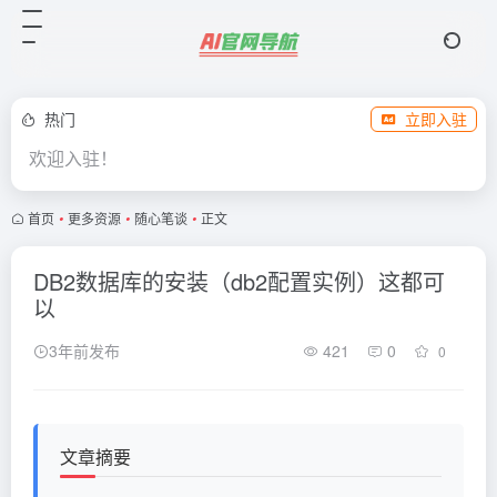
热门
立即入驻
欢迎入驻！
首页
•
更多资源
•
随心笔谈
•
正文
DB2数据库的安装（db2配置实例）这都可
以
3年前发布
421
0
0
文章摘要