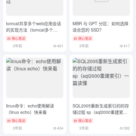
tomcat共享多个web应用会话
MBR 与 GPT 分区：如何选择
的实现方法（tomcat多个
适合您的 SSD？
service）怎么可以错过
随心笔谈
随心笔谈
3年前
401
3年前
417
linux命令：echo使用解读
SQL2005重新生成索引的的存
（linux echo）快来看
储过程 sp（sql2000重建索
引）一篇读懂
随心笔谈
随心笔谈
3年前
404
3年前
392