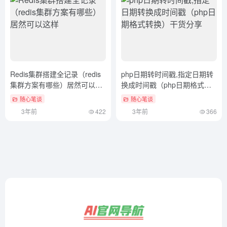
Redis集群搭建全记录（redis
php日期转时间戳,指定日期转
集群方案有哪些）居然可以这
换成时间戳（php日期格式转
样
换）干货分享
随心笔谈
随心笔谈
3年前
422
3年前
366