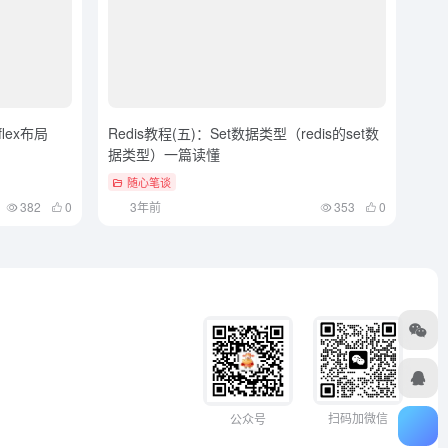
lex布局
Redis教程(五)：Set数据类型（redis的set数
据类型）一篇读懂
随心笔谈
382
0
3年前
353
0
扫码加微信
公众号