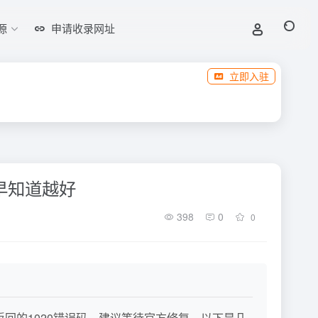
源
申请收录网址
立即入驻
越早知道越好
398
0
0
返回的1020错误码，建议等待官方修复。以下是几