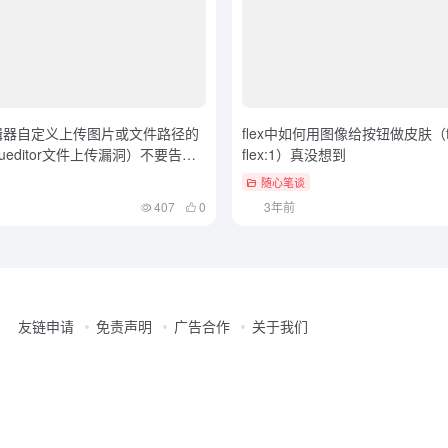
r编辑器自定义上传图片或文件路径的
flex中如何用图像给按钮做皮肤（f
editor文件上传漏洞）不要告诉
flex:1）真没想到
随心笔谈
407
0
3年前
友链申请
免责声明
广告合作
关于我们