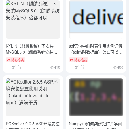
KYLIN（麒麟系统）下安装
sql语句中临时表使用实例详解
MySQL5.0（麒麟系统安装程
（sql临时数据库）怎么可以错
序）这都可以
过
随心笔谈
随心笔谈
3年前
410
3年前
400
FCKeditor 2.6.5 ASP环境安装
Numpy中如何创建矩阵并等间