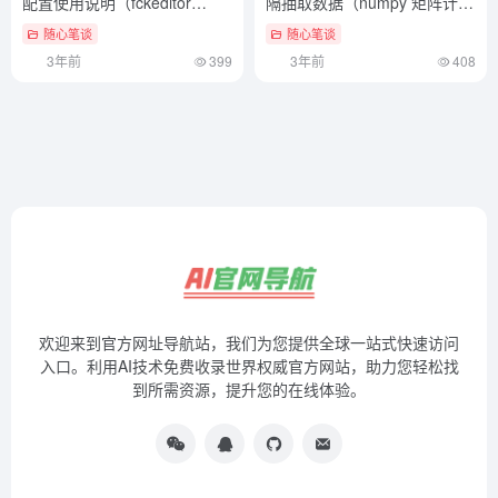
配置使用说明（fckeditor
隔抽取数据（numpy 矩阵计
invalid file type）满满干货
算）怎么可以错过
随心笔谈
随心笔谈
3年前
399
3年前
408
欢迎来到官方网址导航站，我们为您提供全球一站式快速访问
入口。利用AI技术免费收录世界权威官方网站，助力您轻松找
到所需资源，提升您的在线体验。