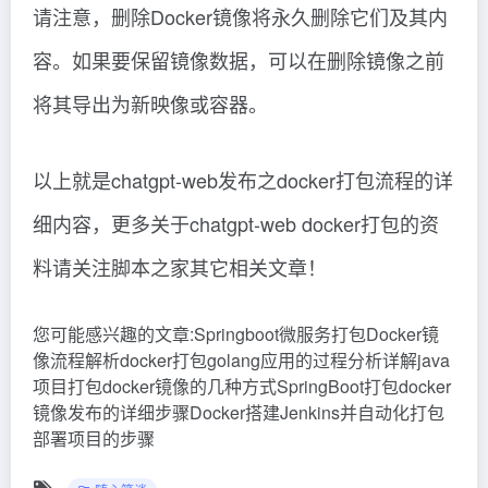
镜像发布的详细步骤Docker搭建Jenkins并自动化打包
部署项目的步骤
随心笔谈
©
版权声明
文章版权归作者所有，未经允许请勿转载。
下一篇
上一篇
ChatGPT与Remix？Api服务在
chatgpt-api使用指南详解教程
浏览器url地址中对话详解
【官方泄露版】（chatty app）
（ChatGPT与人的价值）学会了
这样也行？
吗
相关文章