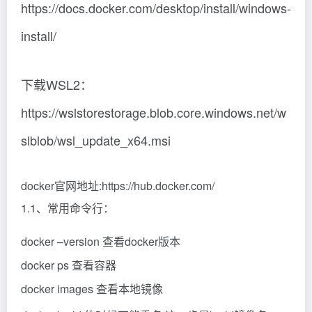
https://docs.docker.com/desktop/install/windows-
install/
下载WSL2：
https://wslstorestorage.blob.core.windows.net/w
slblob/wsl_update_x64.msi
docker官网地址:https://hub.docker.com/
1.1、常用命令行：
docker –version 查看docker版本
docker ps 查看容器
docker images 查看本地镜像