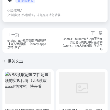
VBS读取配置文件配置项的实
js开发中的页面、屏幕、浏览
现代码（vb6读取excel中内
器的位置原理（高度宽度）说
容）快来看
明讲解（附图）（js获取浏览
随心笔谈
随心笔谈
器地址栏参数）学到了吗
3年前
420
3年前
419
文本转语音工具一键服务端
ThinkPHP5 通过ajax插入图片
+web客户端(python内核) 直接
并实时显示(完整代码)
exe奉献
（thinkphp 5.1.38getshell）硬
随心笔谈
随心笔谈
核推荐
2年前
433
3年前
410