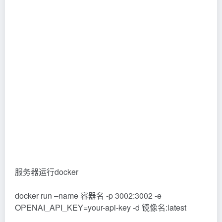
docker run –name 容器名 -p 3002:3002 -e
OPENAI_API_KEY=your-api-key -d 镜像名:latest