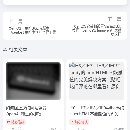
下一篇
上一篇
CentOS安装和设置MariaDB的
CentOS下更新SQLite版本
教程（centos安装maven）居然
（centos8更新命令）全程干货
可以这样
相关文章
如何阻止您的网站免受
IE6／IE7／IE8／IE9中tbody的
OpenAI 爬虫的抓取
innerHTML不能赋值的完美解
决方案（贴吧热门评论在哪里
随心笔谈
随心笔谈
看）原创
3年前
405
3年前
400