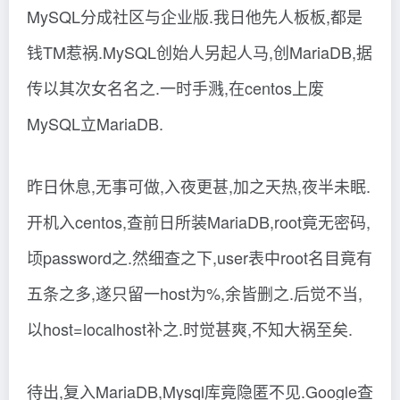
MySQL分成社区与企业版.我日他先人板板,都是
钱TM惹祸.MySQL创始人另起人马,创MariaDB,据
传以其次女名名之.一时手溅,在centos上废
MySQL立MariaDB.
昨日休息,无事可做,入夜更甚,加之天热,夜半未眠.
开机入centos,查前日所装MariaDB,root竟无密码,
顷password之.然细查之下,user表中root名目竟有
五条之多,遂只留一host为%,余皆删之.后觉不当,
以host=localhost补之.时觉甚爽,不知大祸至矣.
待出,复入MariaDB,Mysql库竟隐匿不见.Google查