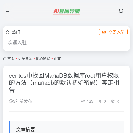
热门
立即入驻
欢迎入驻！
首页
•
更多资源
•
随心笔谈
•
正文
centos中找回MariaDB数据库root用户权限
的方法（mariadb的默认初始密码）奔走相
告
3年前发布
423
0
0
文章摘要