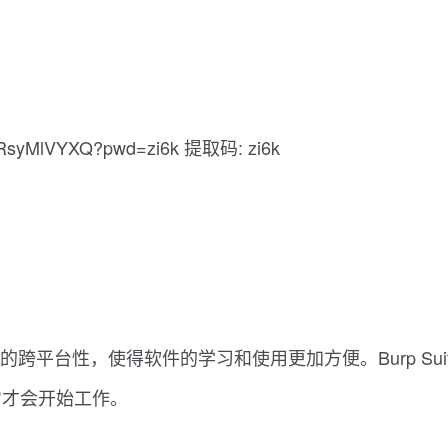
f8RsyMlVYXQ?pwd=zi6k 提取码: zi6k
ava自身的跨平台性，使得软件的学习和使用更加方便。Burp
它才会开始工作。