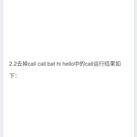
将 cmd.exe 定向到批处理程序中带标签的行。
GOTO label
label 指定批处理程序中用作标签的文字字符
串。
标签必须单独一行，并且以冒号打头。如果命令
扩展被启用，GOTO 会如下改变:
GOTO 命令现在接受目标标签 :EOF，这个标签将控制
转移到当前批脚本文件的结尾。不定义就退出批脚本文