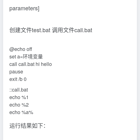
parameters]
创建文件test.bat 调用文件call.bat
@echo off
set a=环境变量
call call.bat hi hello
pause
exit /b 0
::call.bat
echo %1
echo %2
echo %a%
运行结果如下：