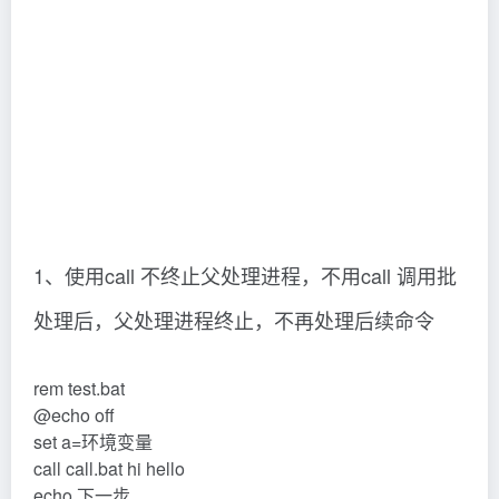
rem call.bat
echo %1
echo %2
echo %a%
pause
2.2去掉call call.bat hi hello中的call运行结果如