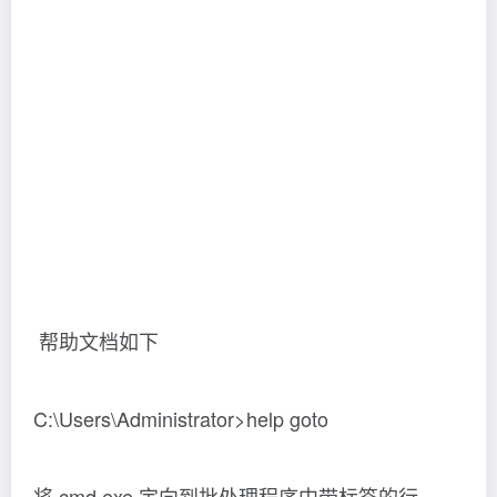
件，这是一个容易的办法。有关能使该功能有用的
CALL 命令的扩展描述，请键入CALL /?。
3.1 goto 后面不需要”:”，直接加label
3.2 goto 跳至指定label后，不会处理被跳过的命
令语句
@echo off
goto interCall
echo 下一步
:intercall
echo hi
echo hello
PAUSE
exit /b 0