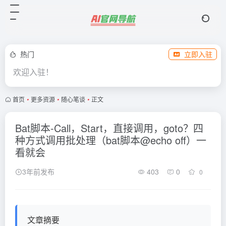
热门
立即入驻
欢迎入驻！
首页
•
更多资源
•
随心笔谈
•
正文
Bat脚本-Call，Start，直接调用，goto？四
种方式调用批处理（bat脚本@echo off）一
看就会
3年前发布
403
0
0
文章摘要