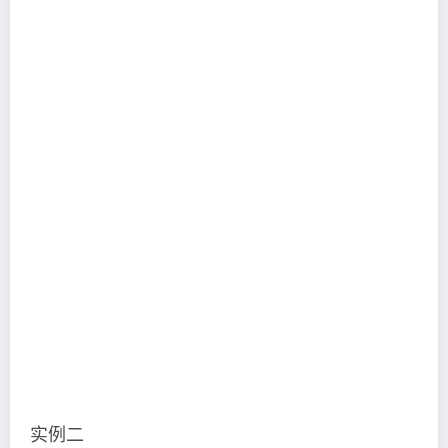
实例二
@echo off
call :interCall
echo 下一步
:intercall
echo hi
echo hello
PAUSE
exit /b 0