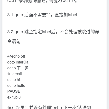
START [“title”] [/D path] [/I] [/MIN] [/MAX]
[/SEPARATE | /SHARED]
[/LOW | /NORMAL | /HIGH | /REALTIME |
/ABOVENORMAL | /BELOWNORMAL]
[/NODE
] [/AFFINITY
] [/WAIT] [/B]
[command/program] [parameters]
“title” 在窗口标题栏中显示的标题。