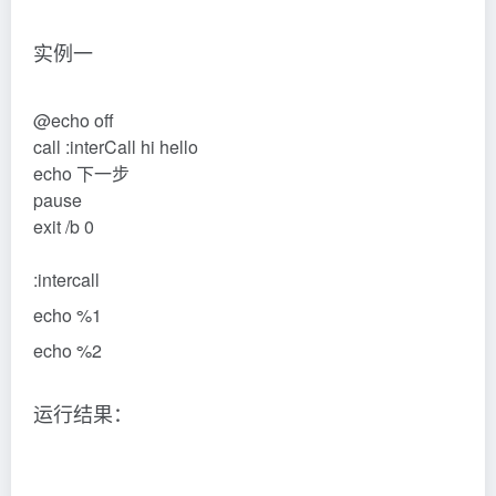
:intercall
echo %1
echo %2
运行结果：