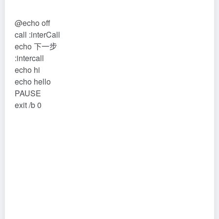
1、使用call 不终止父处理进程，不用call 调用批
处理后，父处理进程终止，不再处理后续命令
rem test.bat
@echo off
set a=环境变量
call call.bat hi hello
echo 下一步
pause
exit /b 0