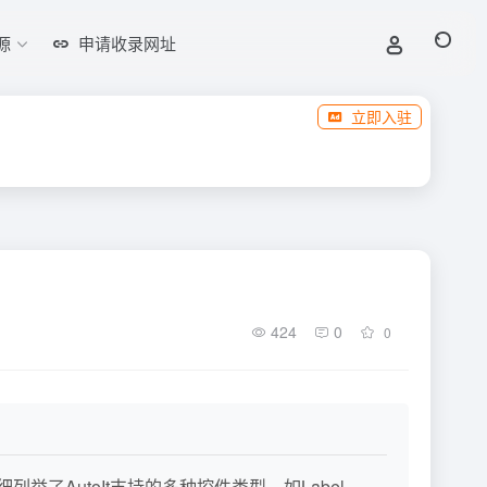
源
申请收录网址
立即入驻
424
0
0
AutoIt支持的多种控件类型，如Label、