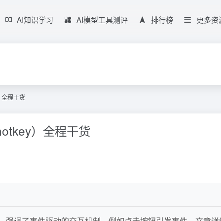
AI知识学习
AI模型工具测评
排行榜
更多资
ey）全程干货
tohotkey）全程干货
强调了事件驱动的交互机制，例如点击按钮引发事件。文章详细列举了