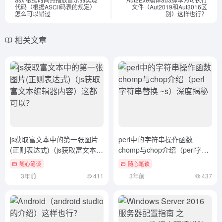
代码（根据ASCII码表的规定）
文件（Aut2019和Aut3016区
怎么可以错过
别）这样也行？
相关文章
js获取富文本中的第一张图片
perl中的字符串操作函数
(正则表达式)（js获取富文本编
chomp与chop介绍（perl字符
辑器内容）这都可以？
串替换 ~s）深度揭秘
随心笔谈
随心笔谈
3年前
411
3年前
437