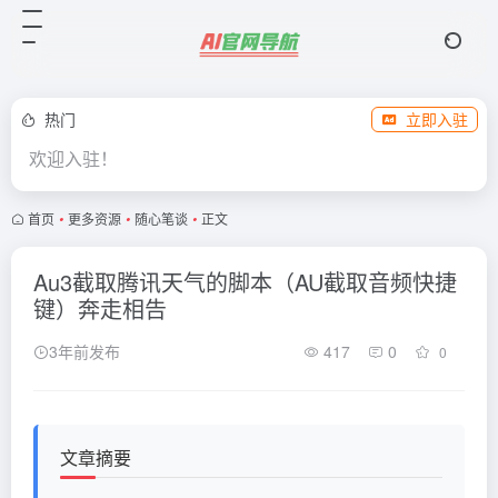
热门
立即入驻
欢迎入驻！
首页
•
更多资源
•
随心笔谈
•
正文
Au3截取腾讯天气的脚本（AU截取音频快捷
键）奔走相告
3年前发布
417
0
0
文章摘要