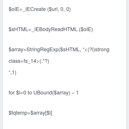
$oIE=_IECreate ($url, 0, 0)
$sHTML=_IEBodyReadHTML ($oIE)
$array=StringRegExp($sHTML, “<(?i)strong
class=fs_14>(.*?)
“,1)
for $i=0 to UBound($array) – 1
$tqtemp=$array[$i]