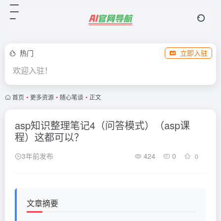
热门
立即入驻
欢迎入驻！
首页
•
更多资源
•
随心笔谈
•
正文
asp知识整理笔记4（问答模式）（asp课
程）这都可以？
3年前发布
424
0
0
文章摘要