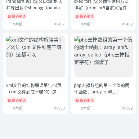
Pandas实现自定义Excel格式
ckeditor自定义插件使用方法
并导出多个sheet表（pandas
详解（ckeditor5自定义插件）
怎么导入数据）这都可以
真没想到
随心笔谈
随心笔谈
3年前
407
3年前
432
xml文件的结构解读第1／2页
php去掉数组的第一个值的两
（xml文件到底干嘛的）这都
个函数：array_shift、
可以
array_splice（php去掉指定字
随心笔谈
随心笔谈
符）燃爆了
3年前
336
3年前
392