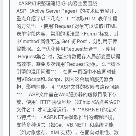
《ASP知识整理笔记4》内容主要围绕
ASP（Active Server Pages）的技术细节展开，
重点介绍了以下几点： 1. **读取HTML表单字段
的方法**： - 使用`Request`对象可以读取HTML
表单字段内容，常用的语法是`<Form>`标签，其
中`method`属性可选`Get`或`Post`，分别用于传
输数据。 2. **优化使用Request集合**： - 使用
`Request集合`时，建议将数据存入局部变量以提
高效率，避免多次调用`Request`对象。 3. **脚本
引擎的混用问题**： - 在同一页面中不应同时使
用VBScript和JScript，因为这会增加服务器负
担，影响性能。 4. **ASP文件的权限与路径问题
**： - ASP文件需在Web服务器的虚拟目录下存
放，使用`HTTP`协议地址（如`http://站点名/ASP
文件名`）才可正常运行。 5. **ASP.NET的定义
与特点**： - ASP.NET是微软推出的编程环境，
支持多种语言（如C#、VB.NET）和高级功能
（如对象缓存、XML支持），在面向对象性、数